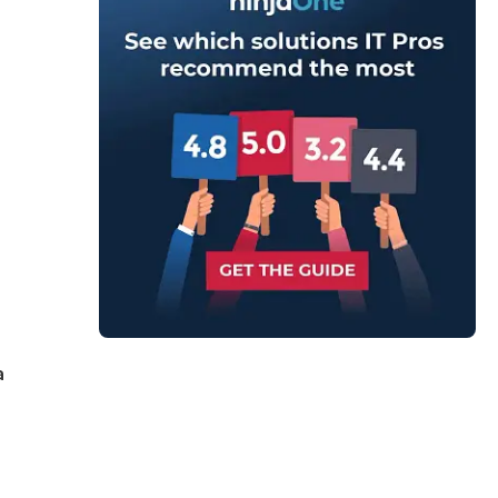
e
.
a