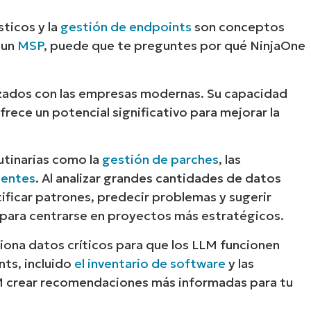
ticos y la
gestión de endpoints
son conceptos
País
 un
MSP
, puede que te preguntes por qué NinjaOne
Company
name*
azados con las empresas modernas. Su capacidad
frece un potencial significativo para mejorar la
utinarias como la
gestión de parches
, las
dentes
. Al analizar grandes cantidades de datos
ficar patrones, predecir problemas y sugerir
I para centrarse en proyectos más estratégicos.
ciona datos críticos para que los LLM funcionen
ts, incluido
el inventario de software
y las
LM crear recomendaciones más informadas para tu