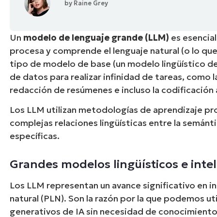
by
Raine Grey
CONTACTO DE VENTAS
MIR
CONTACTO DE VENTAS
CONTACTO DE VENTAS
MIRA UNA 
MIR
CONTACTO DE VENTAS
MIR
PLATAFORMA
Un
modelo de lenguaje grande (LLM)
es esencia
procesa y comprende el lenguaje natural
(o lo qu
tipo de modelo de base (un modelo lingüístico d
de datos para realizar infinidad de tareas, como 
redacción de resúmenes e incluso la codificación
Los LLM utilizan metodologías de aprendizaje pro
complejas relaciones lingüísticas entre la semántic
específicas.
Grandes modelos lingüísticos e inteli
Los LLM representan un avance significativo en in
natural (PLN). Son la razón por la que podemos u
generativos de IA sin necesidad de conocimientos 