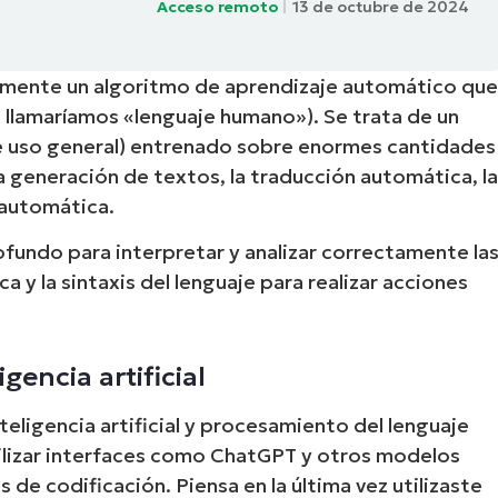
Acceso remoto
13 de octubre de 2024
A UNA DEMO
DEMO
A UNA DEMO
RUTA DEL PRODUCTO
A UNA DEMO
lmente un algoritmo de aprendizaje automático qu
e llamaríamos «lenguaje humano»)
. Se trata de un
e uso general) entrenado sobre enormes cantidades
la generación de textos, la traducción automática, l
 automática.
fundo para interpretar y analizar correctamente la
a y la sintaxis del lenguaje para realizar acciones
gencia artificial
teligencia artificial y procesamiento del lenguaje
tilizar interfaces como ChatGPT y otros modelos
de codificación. Piensa en la última vez utilizaste