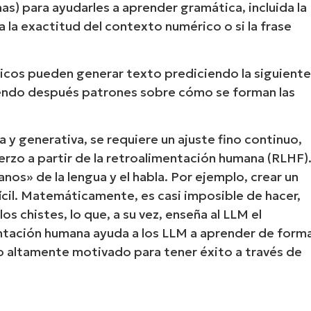
as) para ayudarles a aprender gramática, incluida la
a la exactitud del contexto numérico o si la frase
ticos pueden generar texto prediciendo la siguient
diendo después patrones sobre cómo se forman las
y generativa, se requiere un ajuste fino continuo,
rzo a partir de la retroalimentación humana (RLHF)
Start your 14-day trial
os» de la lengua y el habla. Por ejemplo, crear un
No credit card required, full access to all features
fícil. Matemáticamente, es casi imposible de hacer,
First
s chistes, lo que, a su vez, enseña al LLM el
and
last
ntación humana ayuda a los LLM a aprender de form
name*
Business
elo altamente motivado para tener éxito a través de
email*
Phone
number*