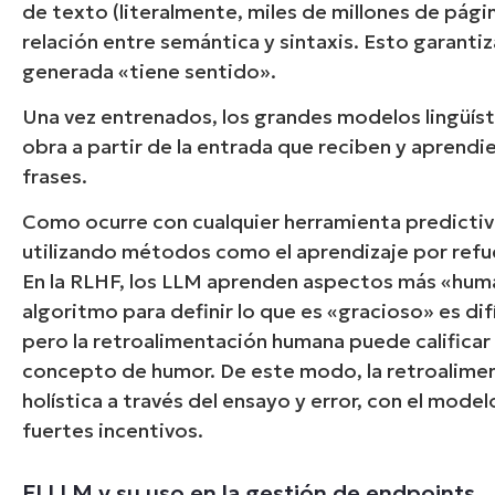
de texto (literalmente, miles de millones de págin
relación entre semántica y sintaxis. Esto garantiz
generada «tiene sentido».
Una vez entrenados, los grandes modelos lingüís
obra a partir de la entrada que reciben y apren
frases.
Como ocurre con cualquier herramienta predictiva 
utilizando métodos como el aprendizaje por refue
En la RLHF, los LLM aprenden aspectos más «human
algoritmo para definir lo que es «gracioso» es di
pero la retroalimentación humana puede calificar lo
concepto de humor. De este modo, la retroalime
holística a través del ensayo y error, con el mod
fuertes incentivos.
El LLM y su uso en la gestión de endpoints