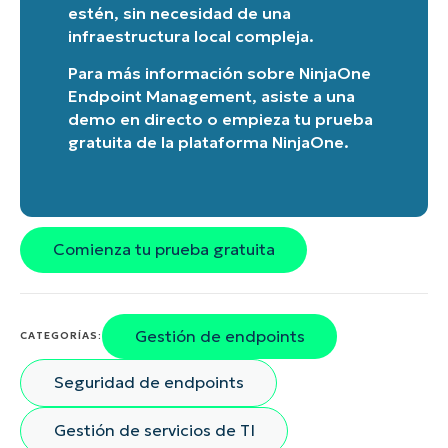
estén, sin necesidad de una
infraestructura local compleja.
Para más información sobre
NinjaOne
Endpoint Management
, asiste a una
demo en directo
o
empieza tu prueba
gratuita de la plataforma NinjaOne
.
Start your 14-day tr
Comienza tu prueba gratuita
No credit card required, full access t
First
and
last
name*
Gestión de endpoints
CATEGORÍAS:
Business
email*
Seguridad de endpoints
Phone
number*
Gestión de servicios de TI