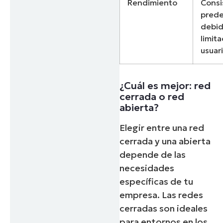
Rendimiento
Consi
prede
debid
limit
usuar
¿Cuál es mejor: red
cerrada o red
abierta?
Elegir entre una red
cerrada y una abierta
depende de las
necesidades
específicas de tu
empresa. Las redes
cerradas son ideales
para entornos en los