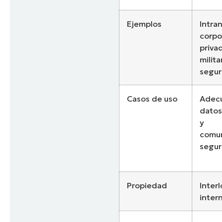
Ejemplos
Intra
corpo
priva
milita
segu
Casos de uso
Adec
datos
y
comun
segur
Propiedad
Inter
inter