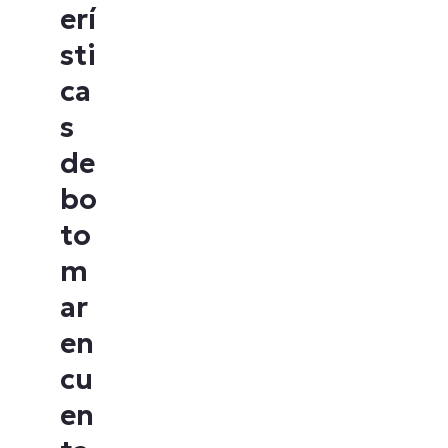
erí
sti
ca
s
de
bo
to
m
ar
en
cu
en