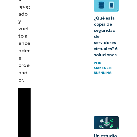
apag
ado
¿Qué es la
y
copia de
vuel
seguridad
to a
de
ence
servidores
virtuales? 6
nder
soluciones
el
POR
orde
MAKENZIE
nad
BUENNING
or.
Un estudio