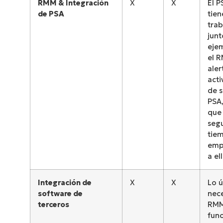
RMM & Integración
X
X
El P
de PSA
tie
trab
junt
eje
el 
aler
acti
de s
PSA,
que
seg
tie
emp
a el
Integración de
X
X
Lo 
software de
nece
terceros
RMM
func