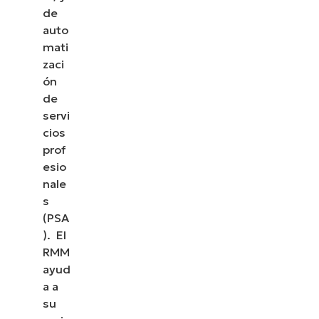
de
auto
mati
zaci
ón
de
servi
cios
prof
esio
nale
s
(PSA
). El
RMM
ayud
a a
su