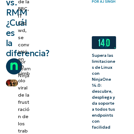
vs.
de la
POR
AJ SINGH
en cuenta en
BBC,
RMM
IT
un PSA o
¿Cuál
Cro
RMM?
wd,
es
se
la
conv
diferencia?
irtió
Supera las
en
por
limitacione
un
s de Linux
Team
símb
con
Ninja
NinjaOne
olo
14.0:
viral
descubre,
de la
despliega y
frust
da soporte
ració
a todos tus
endpoints
n de
con
los
facilidad
trab