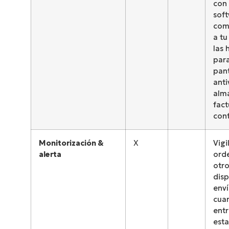
con 
sof
com
a t
las 
par
pant
anti
alm
fact
cont
Monitorización &
X
Vigi
alerta
ord
otr
disp
enví
cua
entr
est