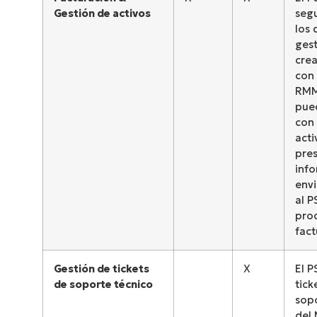
Gestión de activos
seg
los 
ges
crea
con 
RMM
pue
con 
acti
pre
info
envi
al P
pro
fact
Gestión de tickets
X
El P
Descubre NinjaOne en ac
de soporte técnico
tick
sopo
del