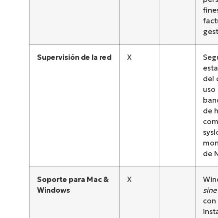
fine
fact
gest
Supervisión de la red
X
Seg
esta
del 
uso
band
de 
com
sysl
mon
de 
Soporte para Mac &
X
Win
Windows
sine
con 
inst