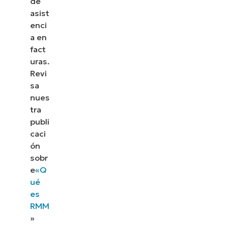
de
asist
enci
a en
fact
uras.
Revi
sa
nues
tra
publi
caci
ón
sobr
e
«Q
ué
es
RMM
»