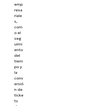
emp
resa
riale
s,
com
o el
seg
uimi
ento
del
tiem
po y
la
conv
ersió
n de
ticke
ts