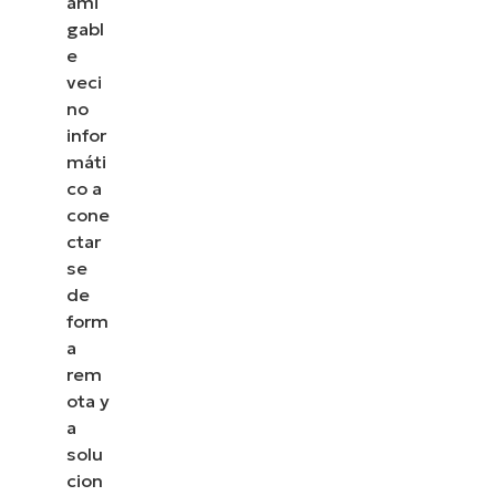
ami
gabl
e
veci
no
infor
máti
co a
cone
ctar
se
de
form
a
rem
ota y
a
solu
cion