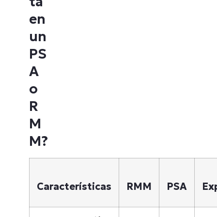
ta
en
un
PS
A
o
R
M
M?
Características
RMM
PSA
Ex