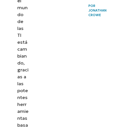
el
POR
mun
JONATHAN
do
CROWE
de
las
TI
está
cam
bian
do,
graci
as a
las
pote
ntes
herr
amie
ntas
basa