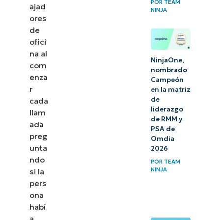
POR
TEAM
ajad
NINJA
ores
de
ofici
na al
NinjaOne,
com
nombrado
enza
Campeón
r
en la matriz
de
cada
liderazgo
llam
de RMM y
ada
PSA de
preg
Omdia
unta
2026
ndo
POR
TEAM
NINJA
si la
pers
ona
habí
a