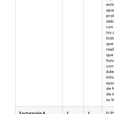
evit
apa
pro
deb
con 
los 
todo
que
real
que
fun
cor
Ade
info
ayud
de M
de 
su t
Facturación &
X
X
El P