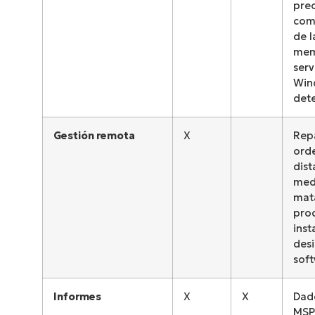
pre
com
de l
mem
serv
Win
det
Gestión remota
X
Rep
ord
dist
medi
mat
pro
inst
des
soft
Informes
X
X
Dad
MSP