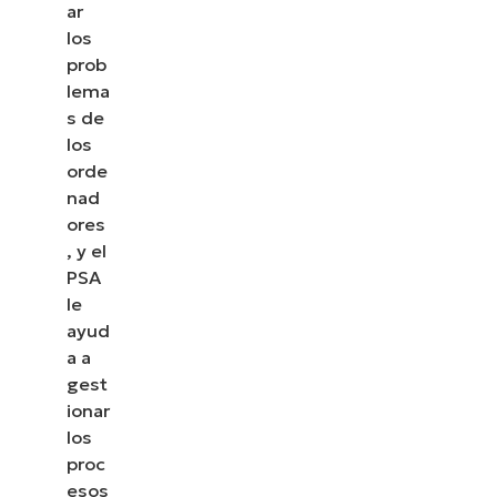
ar
los
prob
lema
s de
los
orde
nad
ores
, y el
PSA
le
ayud
a a
gest
ionar
los
proc
esos