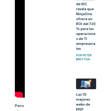
de IDC
revela que
NinjaOne
ofrece un
ROI del 720
% para las
operacione
s de TI
empresaria
les
POR
PETER
BRETTON
Las 10
mejores
webs de
Pero
MSP