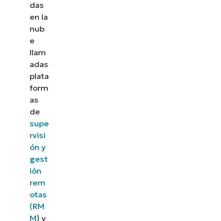
das
en la
nub
e
llam
adas
plata
form
as
de
supe
rvisi
ón y
gest
ión
rem
otas
(RM
M
) y