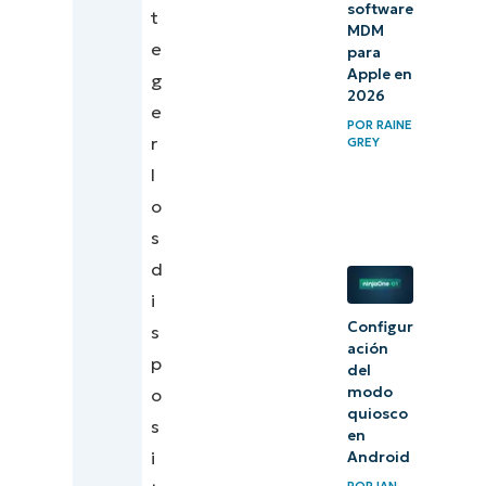
software
t
MDM
e
para
Apple en
g
2026
e
POR
RAINE
r
GREY
l
o
s
d
i
Configur
s
ación
p
del
modo
o
quiosco
s
en
i
Android