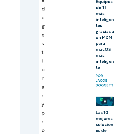
Equipos
de TI
d
Encuentra
más
e
inteligen
el precio
g
tes
MDM
gracias a
e
un MDM
adecuado
s
para
para tu
macOS
t
más
negocio
i
inteligen
te
o
POR
n
JACOB
DOGGETT
a
r
y
p
Las 10
mejores
r
solucion
o
es de