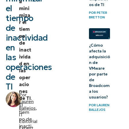
a
os de TI
el
de
mini
POR
PETER
miza
tiempo
inactividad
BRETTON
r el
en las
de
tiem
operaciones
inactividad
po
de TI
de
en
¿Cómo
inact
afecta la
Identificación
las
ivida
adquisició
de las causas
n de
d en
operaciones
VMware
las
más comunes
por parte
de
oper
de los
de
acio
TI
Broadcom
tiempos de
nes
a los
Por
inactividad
usuarios?
de TI
.
Lauren
del sistema
El
POR
LAUREN
Ballejos
,
BALLEJOS
tiem
IT
Estrategias
po de
Editorial
inacti
para
Expert