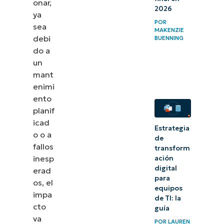
onar,
2026
ya
POR
sea
MAKENZIE
debi
BUENNING
do a
un
mant
enimi
ento
planif
icad
Estrategia
o o a
de
fallos
transform
inesp
ación
digital
erad
para
os, el
equipos
impa
de TI: la
cto
guía
va
POR
LAUREN