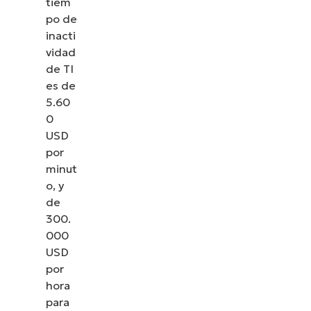
tiem
po de
inacti
vidad
de TI
es de
5.60
0
USD
por
minut
o, y
de
300.
000
USD
por
hora
para