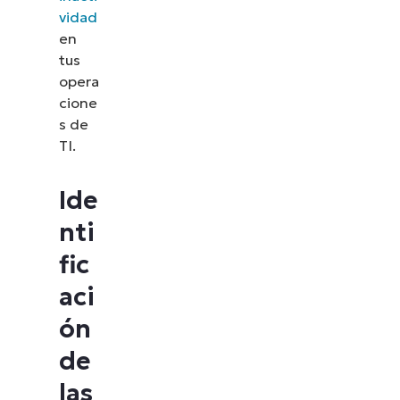
vidad
en
tus
opera
cione
s de
TI.
Ide
nti
fic
aci
ón
de
las