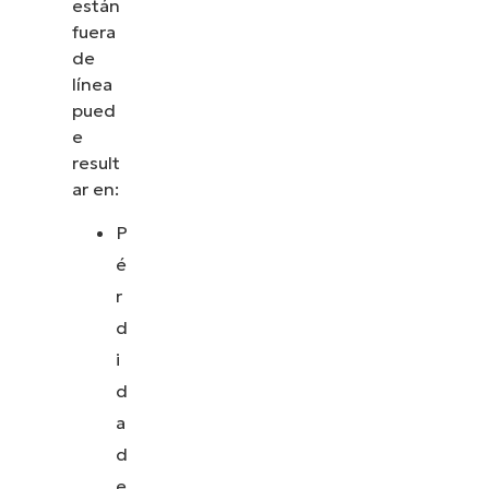
están
fuera
de
línea
pued
e
result
ar en:
P
é
r
d
i
d
a
d
e