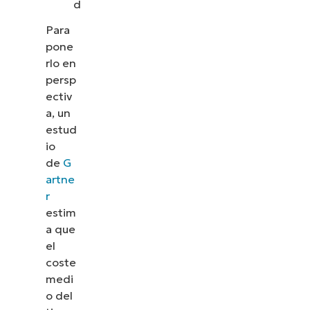
d
Para
pone
rlo en
persp
ectiv
a, un
estud
io
de
G
artne
r
estim
a que
el
coste
medi
o del