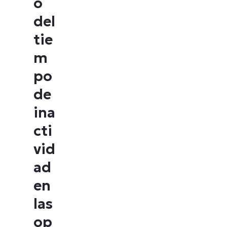
o
del
tie
m
po
de
ina
cti
vid
ad
en
las
op