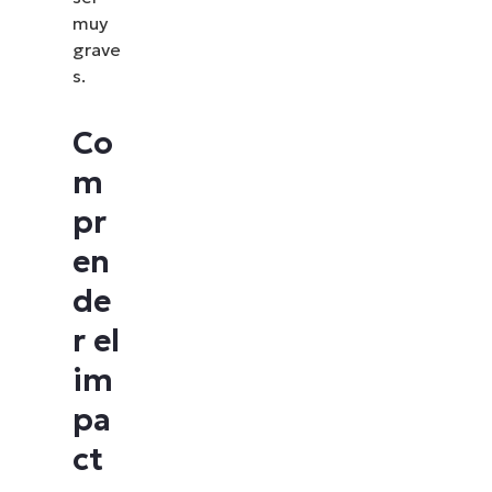
muy
grave
s.
Co
m
pr
en
de
r el
im
pa
ct