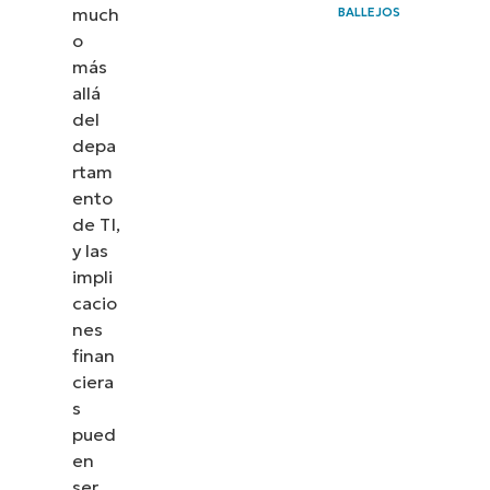
much
BALLEJOS
o
más
allá
del
depa
rtam
ento
de TI,
y las
impli
cacio
nes
finan
ciera
s
pued
en
ser