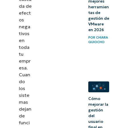
mejores
mejorar la
da de
herramien
gestión de
efect
tas de
gestión de
los
os
VMware
nega
tiempos
en 2026
tivos
de
POR
CHIARA
en
QUIOCHO
inactividad
toda
tu
empr
esa.
Cuan
do
los
siste
Cómo
mas
mejorar la
dejan
gestión
de
del
usuario
funci
final en