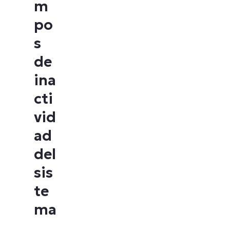
m
po
s
de
ina
cti
vid
ad
del
sis
te
ma