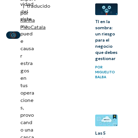
vidad
minimizar
|
traducido
del
por
el tiempo
siste
Karina
TI en la
de
ma
PicoCatala
sombra:
inactividad
pued
un riesgo
para el
e
previsto
negocio
causa
que debes
Mejores
r
gestionar
estra
prácticas
POR
gos
MIGUELITO
para
en
BALBA
minimizar
tus
los tiempos
opera
cione
de
s,
inactividad
provo
imprevistos
cand
o una
Medir y
Las 5
casca