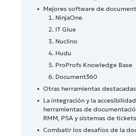
Mejores software de documenta
Comparación de los mejores soft
NinjaOne
Puntuaciones finales y síntesis d
IT Glue
Nuestra metodología de comparaci
Nuclino
software de documentación
Hudu
Más herramientas de documentac
ProProfs Knowledge Base
Document360
¿Qué es la documentación de TI?
Otras herramientas destacadas:
¿Qué es el software de document
La integración y la accesibilidad
herramientas de documentación 
¿Por qué utilizar software de do
RMM, PSA y sistemas de tickets
Componentes importantes de las 
Combatir los desafíos de la d
documentación de TI