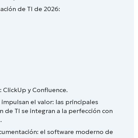
ción de TI de 2026:
ware de documentación de TI (Capterra)
e las soluciones de documentación de TI
ón y clasificación de los mejores
ión de TI
 ClickUp y Confluence.
ación de TI?
 impulsan el valor: las principales
de TI se integran a la perfección con
cumentación de TI?
.
soluciones de software de
ocumentación: el software moderno de