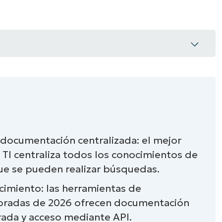
A UNA DEMO
DEMO
A UNA DEMO
RUTA DEL PRODUCTO
A UNA DEMO
ware de documentación de TI
n documentación centralizada: el mejor
documentación de TI
TI centraliza todos los conocimientos de
 IT Glue.
que se pueden realizar búsquedas.
cimiento: las herramientas de
e de documentación de TI
loradas de 2026 ofrecen documentación
ware de documentación de TI (G2)
rada y acceso mediante API.