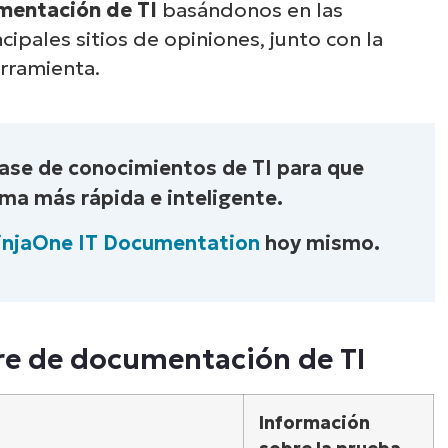
mentación de TI
basándonos en las
plora nuestras demos bajo demanda y descu
cipales sitios de opiniones, junto con la
 NinjaOne simplifica tareas de TI como la ge
erramienta.
dpoints, el parcheo, el MDM, la gestión de tic
mucho más.
Explora las demos
base de conocimientos de TI para que
ma más rápida e inteligente.
injaOne IT Documentation
hoy mismo.
re de documentación de TI
Información