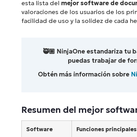
esta lista del
mejor software de docu
Ex
valoraciones de los usuarios de los prin
cómo
facilidad de uso y la solidez de cada h
de en
🥷🏼 NinjaOne estandariza tu 
puedas trabajar de for
Obtén más información sobre
N
Resumen del mejor softwa
Software
Funciones principales