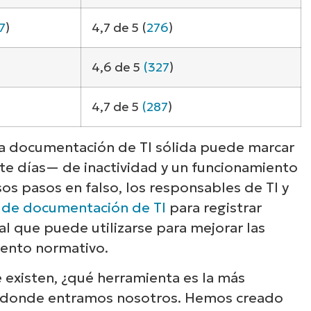
7
)
4,7 de 5 (
276
)
4,6 de 5
(327
)
4,7 de 5
(287
)
a documentación de TI sólida puede marcar
te días— de inactividad y un funcionamiento
os pasos en falso, los responsables de TI y
 de documentación de TI
para registrar
Descubre NinjaOne e
l que puede utilizarse para mejorar las
miento normativo.
acción
 existen, ¿qué herramienta es la más
s donde entramos nosotros. Hemos creado