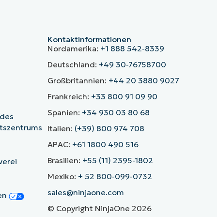
Kontaktinformationen
Nordamerika:
+1 888 542-8339
Deutschland:
+49 30-76758700
Großbritannien:
+44 20 3880 9027
Frankreich:
+33 800 91 09 90
Spanien:
+34 930 03 80 68
 des
itszentrums
Italien:
(+39) 800 974 708
APAC:
+61 1800 490 516
Brasilien:
+55 (11) 2395-1802
verei
Mexiko:
+ 52 800-099-0732
sales@ninjaone.com
gen
© Copyright NinjaOne 2026