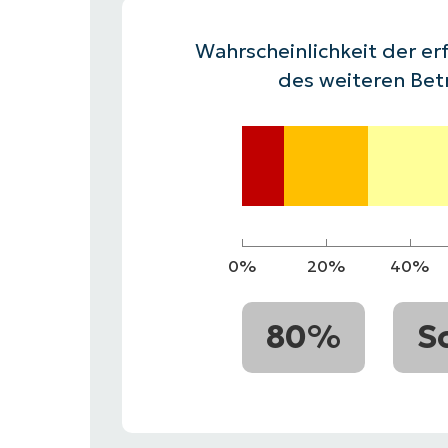
VERTRIEB KONTAKTIEREN
P
VERTRIEB KONTAKTIEREN
VERTRIEB KONTAKTIEREN
PRODUKT
P
Wahrscheinlichkeit der erf
ROADMAP
PLATTFORM
VERTRIEB KONTAKTIEREN
P
des weiteren Bet
0%
20%
40%
80%
S