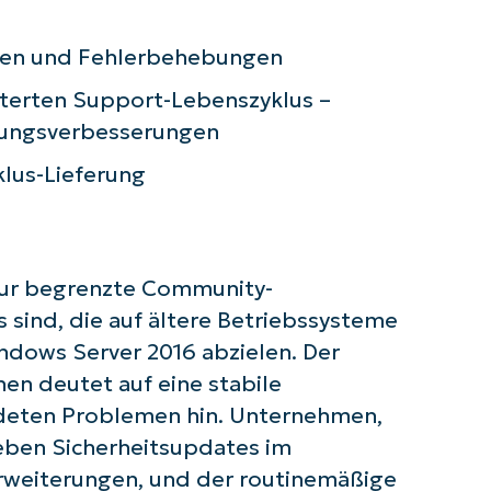
First
gen und Fehlerbehebungen
and
last
iterten Support-Lebenszyklus –
name*
Business
tungsverbesserungen
email*
lus-Lieferung
Phone
number*
Land
 nur begrenzte Community-
s sind, die auf ältere Betriebssysteme
Company
name*
ndows Server 2016 abzielen. Der
en deutet auf eine stabile
ldeten Problemen hin. Unternehmen,
eben Sicherheitsupdates im
rweiterungen, und der routinemäßige