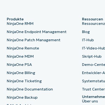
Produkte
Ressourcen
NinjaOne RMM
Ressourcen
NinjaOne Endpoint Management
Blog
NinjaOne Patch Management
IT-Hub
NinjaOne Remote
IT-Video-Hu
NinjaOne MDM
Skript-Hub
NinjaOne PSA
Demo-Cente
NinjaOne Billing
Entwickler-A
NinjaOne Ticketing
Systemstatu
NinjaOne Documentation
Trust Center
Unternehm
NinjaOne Backup
Über uns