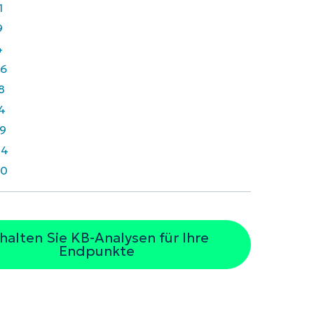
1
9
4
6
8
4
9
44
40
halten Sie KB-Analysen für Ihre
Endpunkte