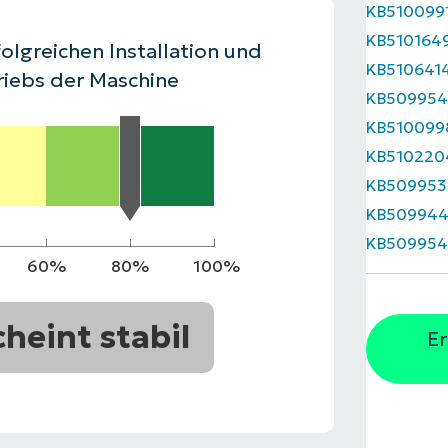
KB510099
RODUKTVORSTELLUNG ANSEHEN
KB510164
VORSTELLUNG ANSEHEN
RODUKTVORSTELLUNG ANSEHEN
PRODUKT-
olgreichen Installation und
KB510641
RODUKTVORSTELLUNG ANSEHEN
riebs der Maschine
KB509954
KB510099
KB510220
KB509953
KB50994
KB50995
60%
80%
100%
cheint stabil
Er