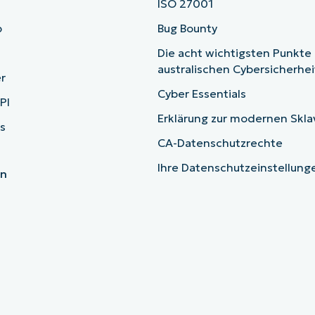
ISO 27001
b
Bug Bounty
Die acht wichtigsten Punkte
australischen Cybersicherhe
r
Cyber Essentials
PI
Erklärung zur modernen Skla
s
CA-Datenschutzrechte
Ihre Datenschutzeinstellun
en