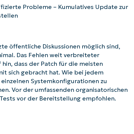
name*
fizierte Probleme – Kumulatives Update zur
Business
email*
tellen
Phone
number*
zte öffentliche Diskussionen möglich sind,
Land
mal. Das Fehlen weit verbreiteter
in, dass der Patch für die meisten
Company
name*
t sich gebracht hat. Wie bei jedem
einzelnen Systemkonfigurationen zu
n. Vor der umfassenden organisatorischen
ests vor der Bereitstellung empfohlen.