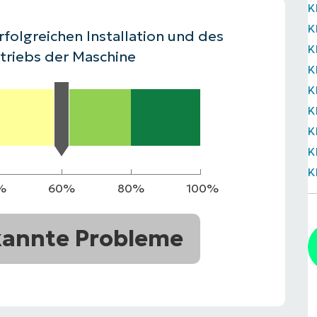
K
RODUKTVORSTELLUNG ANSEHEN
K
VORSTELLUNG ANSEHEN
RODUKTVORSTELLUNG ANSEHEN
PRODUKT-
rfolgreichen Installation und des
K
RODUKTVORSTELLUNG ANSEHEN
triebs der Maschine
K
K
K
K
K
K
%
60%
80%
100%
annte Probleme