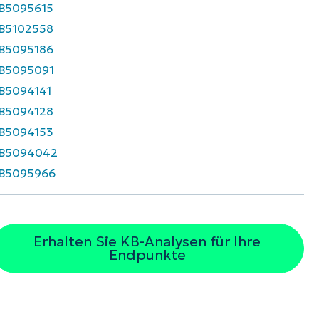
B5095615
B5102558
B5095186
B5095091
B5094141
B5094128
B5094153
B5094042
B5095966
Erhalten Sie KB-Analysen für Ihre
Endpunkte