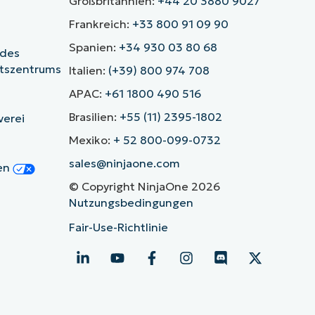
Großbritannien:
+44 20 3880 9027
Frankreich:
+33 800 91 09 90
Spanien:
+34 930 03 80 68
 des
itszentrums
Italien:
(+39) 800 974 708
APAC:
+61 1800 490 516
Brasilien:
+55 (11) 2395-1802
verei
Mexiko:
+ 52 800-099-0732
sales@ninjaone.com
gen
© Copyright NinjaOne 2026
Nutzungsbedingungen
Fair-Use-Richtlinie