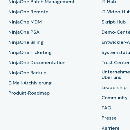
NinjaOne Patch Management
IT-Hub
NinjaOne Remote
IT-Video-Hu
NinjaOne MDM
Skript-Hub
NinjaOne PSA
Demo-Cente
NinjaOne Billing
Entwickler-A
NinjaOne Ticketing
Systemstatu
NinjaOne Documentation
Trust Center
Unternehm
NinjaOne Backup
Über uns
E-Mail-Archivierung
Leadership
Produkt-Roadmap
Community
FAQ
Presse
Karriere