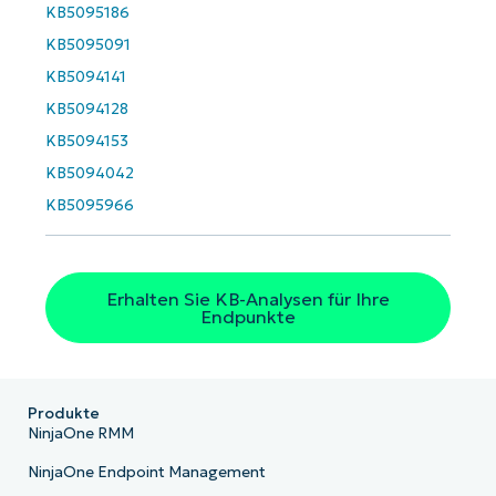
Business
KB5095186
email*
KB5095091
Phone
KB5094141
number*
KB5094128
KB5094153
Land
KB5094042
KB5095966
Company
name*
Erhalten Sie KB-Analysen für Ihre
Endpunkte
Produkte
NinjaOne RMM
NinjaOne Endpoint Management