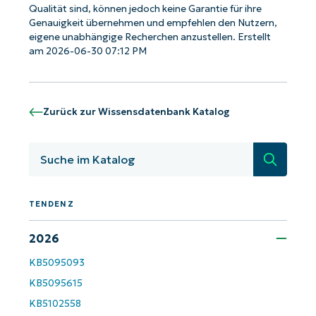
Qualität sind, können jedoch keine Garantie für ihre
Genauigkeit übernehmen und empfehlen den Nutzern,
eigene unabhängige Recherchen anzustellen. Erstellt
am 2026-06-30 07:12 PM
Zurück zur Wissensdatenbank Katalog
Suche
TENDENZ
Starten Sie mit NinjaOne AI-gesteuerten
2026
KB-Analysen!
KB5095093
First
KB5095615
and
last
KB5102558
name*