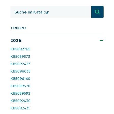
Starten Sie mit NinjaOne AI-gesteuerten
KB-Analysen!
Suche
First
and
last
TENDENZ
name*
Business
email*
2026
KB5092765
Phone
number*
KB5089573
KB5092427
Land
KB5096038
KB5096160
Company
KB5089570
name*
KB5089592
KB5092430
KB5092431