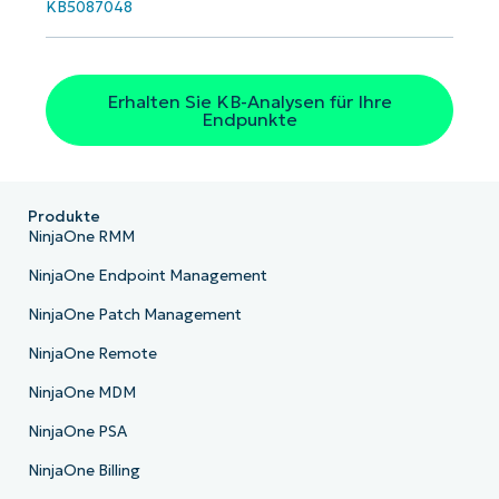
KB5087048
Erhalten Sie KB-Analysen für Ihre
Endpunkte
Produkte
NinjaOne RMM
NinjaOne Endpoint Management
NinjaOne Patch Management
NinjaOne Remote
NinjaOne MDM
NinjaOne PSA
NinjaOne Billing