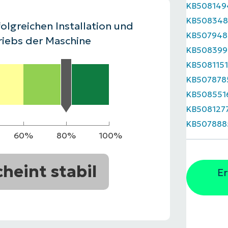
KB508149
RODUKTVORSTELLUNG ANSEHEN
KB508348
VORSTELLUNG ANSEHEN
RODUKTVORSTELLUNG ANSEHEN
PRODUKT-
olgreichen Installation und
KB507948
RODUKTVORSTELLUNG ANSEHEN
riebs der Maschine
KB508399
KB508115
KB507878
KB508551
KB508127
KB507888
60%
80%
100%
cheint stabil
Er