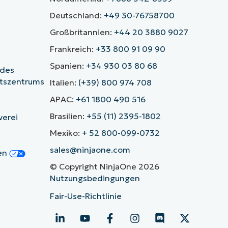
Deutschland:
+49 30-76758700
Großbritannien:
+44 20 3880 9027
Frankreich:
+33 800 91 09 90
Spanien:
+34 930 03 80 68
 des
itszentrums
Italien:
(+39) 800 974 708
APAC:
+61 1800 490 516
Brasilien:
+55 (11) 2395-1802
verei
Mexiko:
+ 52 800-099-0732
sales@ninjaone.com
gen
© Copyright NinjaOne 2026
Nutzungsbedingungen
Fair-Use-Richtlinie