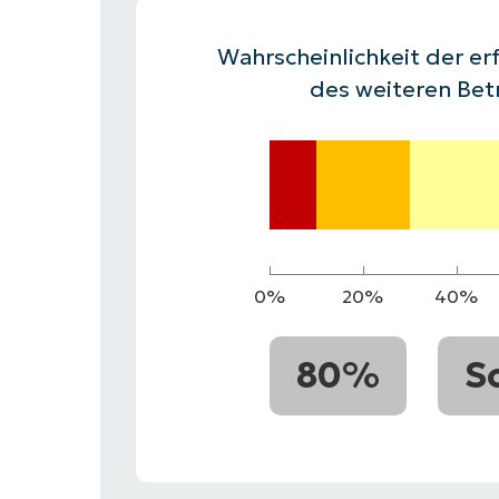
VERTRIEB KONTAKTIEREN
P
VERTRIEB KONTAKTIEREN
VERTRIEB KONTAKTIEREN
PRODUKT
P
Wahrscheinlichkeit der erf
ROADMAP
PLATTFORM
VERTRIEB KONTAKTIEREN
P
des weiteren Bet
0%
20%
40%
80%
S