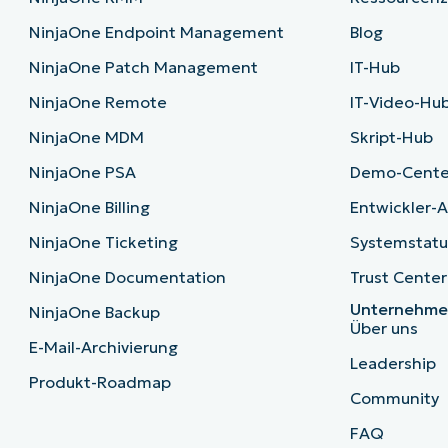
NinjaOne Endpoint Management
Blog
NinjaOne Patch Management
IT-Hub
NinjaOne Remote
IT-Video-Hu
NinjaOne MDM
Skript-Hub
NinjaOne PSA
Demo-Cente
NinjaOne Billing
Entwickler-A
NinjaOne Ticketing
Systemstatu
NinjaOne Documentation
Trust Center
Unternehm
NinjaOne Backup
Über uns
E-Mail-Archivierung
Leadership
Produkt-Roadmap
Community
FAQ