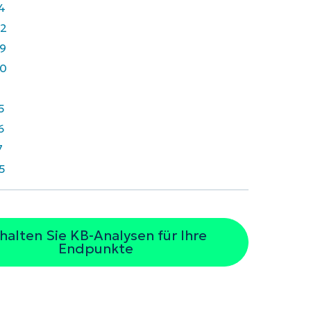
4
2
9
0
1
5
6
7
5
halten Sie KB-Analysen für Ihre
Endpunkte