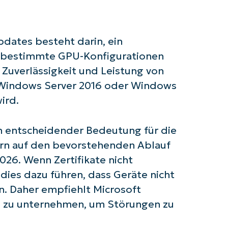
dates besteht darin, ein
s bestimmte GPU-Konfigurationen
ie Zuverlässigkeit und Leistung von
 Sie mit NinjaOne AI-gesteuerten KB-A
 Windows Server 2016 oder Windows
ird.
First
and
last
n entscheidender Bedeutung für die
name*
Business
rn auf den bevorstehenden Ablauf
email*
026. Wenn Zertifikate nicht
 dies dazu führen, dass Geräte nicht
Phone
number*
n. Daher empfiehlt Microsoft
te zu unternehmen, um Störungen zu
Land