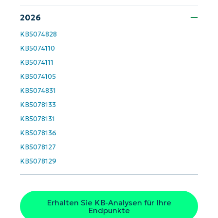
2026
KB5074828
KB5074110
KB5074111
KB5074105
Starten Sie mit NinjaOne AI-gesteuerten
KB5074831
KB-Analysen!
KB5078133
First
KB5078131
and
last
KB5078136
name*
KB5078127
Business
email*
KB5078129
Phone
number*
Erhalten Sie KB-Analysen für Ihre
Land
Endpunkte