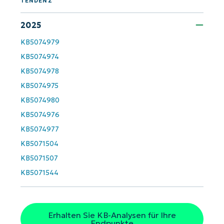
TENDENZ
First
and
last
2025
name*
KB5074979
Business
email*
KB5074974
KB5074978
Phone
number*
KB5074975
KB5074980
Land
KB5074976
KB5074977
Company
name*
KB5071504
KB5071507
KB5071544
Erhalten Sie KB-Analysen für Ihre
Endpunkte