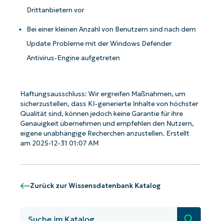
Drittanbietern vor
Bei einer kleinen Anzahl von Benutzern sind nach dem
Update Probleme mit der Windows Defender
Antivirus-Engine aufgetreten
Haftungsausschluss: Wir ergreifen Maßnahmen, um
sicherzustellen, dass KI-generierte Inhalte von höchster
Qualität sind, können jedoch keine Garantie für ihre
Genauigkeit übernehmen und empfehlen den Nutzern,
eigene unabhängige Recherchen anzustellen. Erstellt
am 2025-12-31 01:07 AM
Zurück zur Wissensdatenbank Katalog
Starten Sie mit NinjaOne AI-gesteuerten
Suche