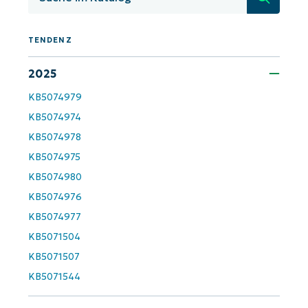
KB-Analysen!
First
TENDENZ
and
last
name*
2025
Business
email*
KB5074979
KB5074974
Phone
number*
KB5074978
KB5074975
Land
KB5074980
KB5074976
Company
name*
KB5074977
KB5071504
KB5071507
KB5071544