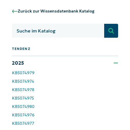
Starten Sie mit NinjaOne AI-gesteuerten
Zurück zur Wissensdatenbank Katalog
KB-Analysen!
Suche
First
and
last
name*
Business
TENDENZ
email*
2025
Phone
number*
KB5074979
KB5074974
Land
KB5074978
KB5074975
Company
name*
KB5074980
KB5074976
KB5074977