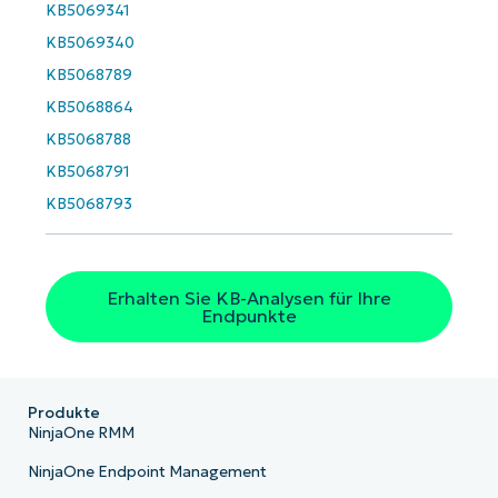
Business
KB5069341
email*
KB5069340
Phone
KB5068789
number*
KB5068864
KB5068788
Land
KB5068791
KB5068793
Company
name*
Erhalten Sie KB-Analysen für Ihre
Endpunkte
Produkte
NinjaOne RMM
NinjaOne Endpoint Management