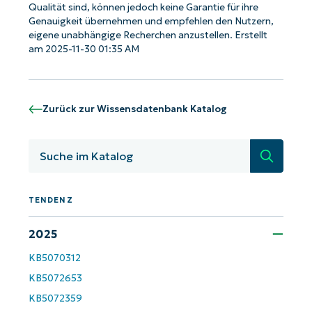
Qualität sind, können jedoch keine Garantie für ihre
Genauigkeit übernehmen und empfehlen den Nutzern,
eigene unabhängige Recherchen anzustellen. Erstellt
am 2025-11-30 01:35 AM
Zurück zur Wissensdatenbank Katalog
Suche
TENDENZ
Starten Sie mit NinjaOne AI-gesteuerten
2025
KB-Analysen!
KB5070312
First
KB5072653
and
last
name*
KB5072359