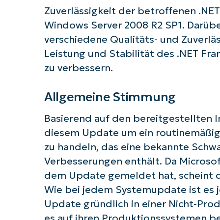
Zuverlässigkeit der betroffenen .NE
Windows Server 2008 R2 SP1. Darübe
Starten
verschiedene Qualitäts- und Zuverlä
Leistung und Stabilität des .NET F
zu verbessern.
Allgemeine Stimmung
Basierend auf den bereitgestellten I
diesem Update um ein routinemäßige
zu handeln, das eine bekannte Schw
Verbesserungen enthält. Da Microso
dem Update gemeldet hat, scheint d
Wie bei jedem Systemupdate ist es j
Update gründlich in einer Nicht-Pr
es auf ihren Produktionssystemen be