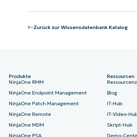
Zurück zur Wissensdatenbank Katalog
Produkte
Ressourcen
NinjaOne RMM
Ressourcen
NinjaOne Endpoint Management
Blog
NinjaOne Patch Management
IT-Hub
NinjaOne Remote
IT-Video-Hu
NinjaOne MDM
Skript-Hub
NinjaOne PSA
Demo-Cente