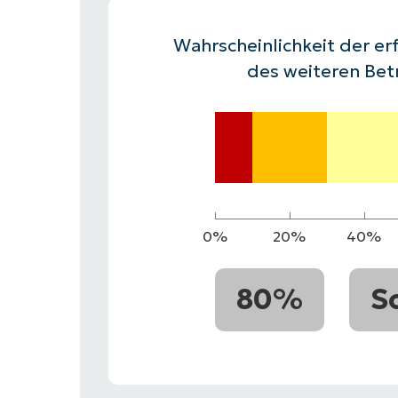
VERTRIEB KONTAKTIEREN
P
VERTRIEB KONTAKTIEREN
VERTRIEB KONTAKTIEREN
PRODUKT
P
Wahrscheinlichkeit der erf
ROADMAP
PLATTFORM
VERTRIEB KONTAKTIEREN
P
des weiteren Bet
0%
20%
40%
80%
S