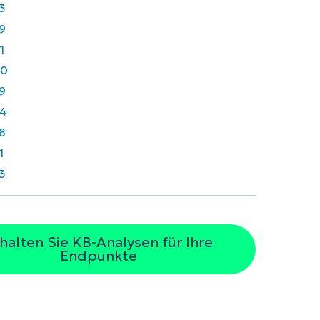
3
9
1
40
9
4
8
1
3
halten Sie KB-Analysen für Ihre
Endpunkte