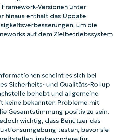
T Framework-Versionen unter
r hinaus enthält das Update
 Sie mit NinjaOne AI-gesteuerten KB-A
ssigkeitsverbesserungen, um die
rameworks auf dem Zielbetriebssystem
First
and
last
name*
Business
email*
nformationen scheint es sich bei
Phone
s Sicherheits- und Qualitäts-Rollup
number*
achstelle behebt und allgemeine
Land
ft keine bekannten Probleme mit
ie Gesamtstimmung positiv zu sein.
Company
edoch wichtig, dass Benutzer das
name*
oduktionsumgebung testen, bevor sie
reitstellen, insbesondere für