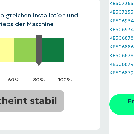
KB507265
RODUKTVORSTELLUNG ANSEHEN
KB507235
VORSTELLUNG ANSEHEN
RODUKTVORSTELLUNG ANSEHEN
PRODUKT-
olgreichen Installation und
KB506934
RODUKTVORSTELLUNG ANSEHEN
riebs der Maschine
KB50693
KB506878
KB506886
KB506878
KB506879
KB506879
60%
80%
100%
cheint stabil
Er