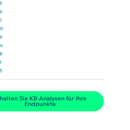
3
9
1
40
9
4
8
1
3
halten Sie KB-Analysen für Ihre
Endpunkte