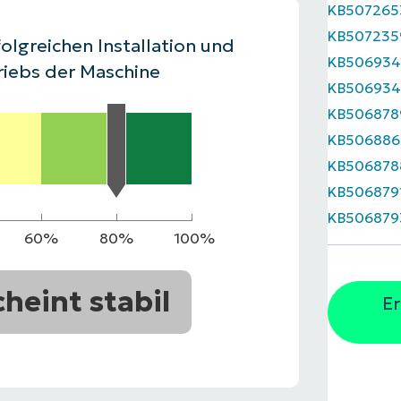
KB507265
RODUKTVORSTELLUNG ANSEHEN
KB507235
VORSTELLUNG ANSEHEN
RODUKTVORSTELLUNG ANSEHEN
PRODUKT-
olgreichen Installation und
KB506934
RODUKTVORSTELLUNG ANSEHEN
riebs der Maschine
KB50693
KB506878
KB506886
KB506878
KB506879
KB506879
60%
80%
100%
cheint stabil
Er