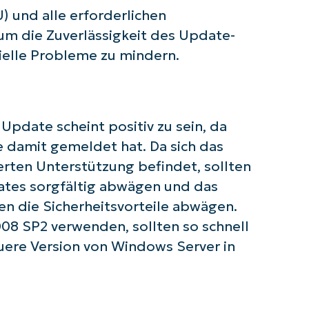
First
) und alle erforderlichen
and
last
 um die Zuverlässigkeit des Update-
name*
Business
ielle Probleme zu mindern.
email*
Phone
number*
pdate scheint positiv zu sein, da
Land
 damit gemeldet hat. Da sich das
erten Unterstützung befindet, sollten
Company
tes sorgfältig abwägen und das
name*
en die Sicherheitsvorteile abwägen.
08 SP2 verwenden, sollten so schnell
uere Version von Windows Server in