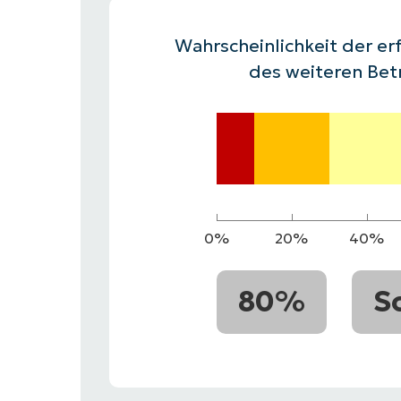
VERTRIEB KONTAKTIEREN
P
VERTRIEB KONTAKTIEREN
VERTRIEB KONTAKTIEREN
PRODUKT
P
Wahrscheinlichkeit der erf
ROADMAP
PLATTFORM
VERTRIEB KONTAKTIEREN
P
des weiteren Bet
0%
20%
40%
80%
S