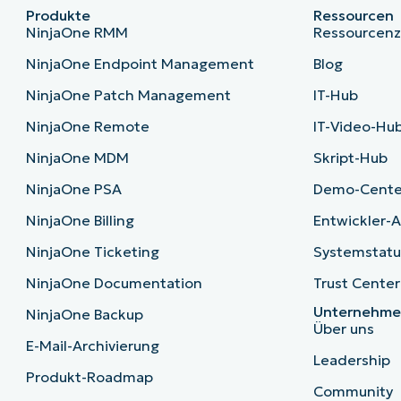
Produkte
Ressourcen
NinjaOne RMM
Ressourcen
NinjaOne Endpoint Management
Blog
NinjaOne Patch Management
IT-Hub
NinjaOne Remote
IT-Video-Hu
NinjaOne MDM
Skript-Hub
NinjaOne PSA
Demo-Cente
NinjaOne Billing
Entwickler-A
NinjaOne Ticketing
Systemstatu
NinjaOne Documentation
Trust Center
Unternehm
NinjaOne Backup
Über uns
E-Mail-Archivierung
Leadership
Produkt-Roadmap
Community