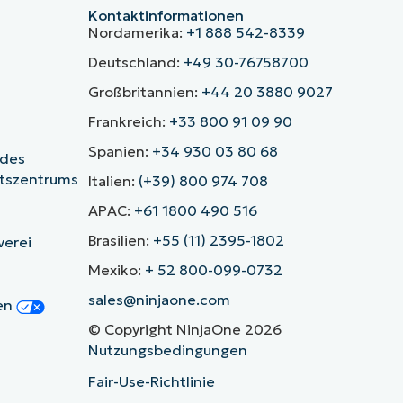
Kontaktinformationen
Nordamerika:
+1 888 542-8339
Deutschland:
+49 30-76758700
Großbritannien:
+44 20 3880 9027
Frankreich:
+33 800 91 09 90
Spanien:
+34 930 03 80 68
 des
itszentrums
Italien:
(+39) 800 974 708
APAC:
+61 1800 490 516
Brasilien:
+55 (11) 2395-1802
verei
Mexiko:
+ 52 800-099-0732
sales@ninjaone.com
gen
© Copyright NinjaOne 2026
Nutzungsbedingungen
Fair-Use-Richtlinie