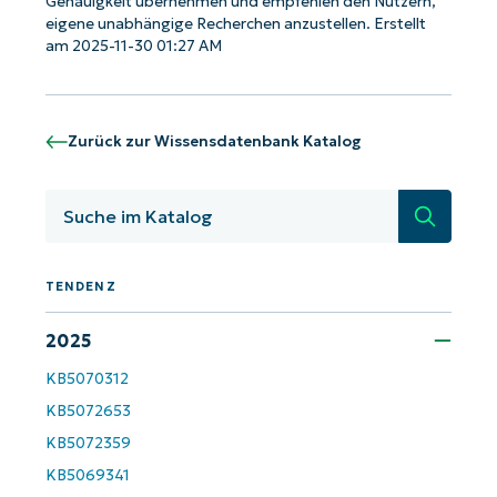
Genauigkeit übernehmen und empfehlen den Nutzern,
eigene unabhängige Recherchen anzustellen. Erstellt
am 2025-11-30 01:27 AM
Zurück zur Wissensdatenbank Katalog
Suche
TENDENZ
2025
Starten Sie mit NinjaOne AI-gesteuerten
KB-Analysen!
KB5070312
KB5072653
First
and
last
KB5072359
name*
KB5069341
Business