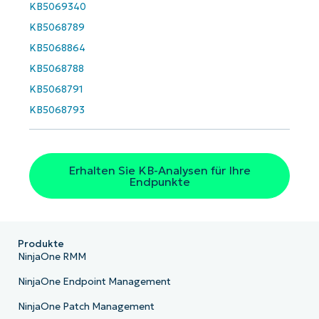
email*
KB5069340
KB5068789
Phone
number*
KB5068864
KB5068788
Land
KB5068791
KB5068793
Company
name*
Erhalten Sie KB-Analysen für Ihre
Endpunkte
Produkte
NinjaOne RMM
NinjaOne Endpoint Management
NinjaOne Patch Management