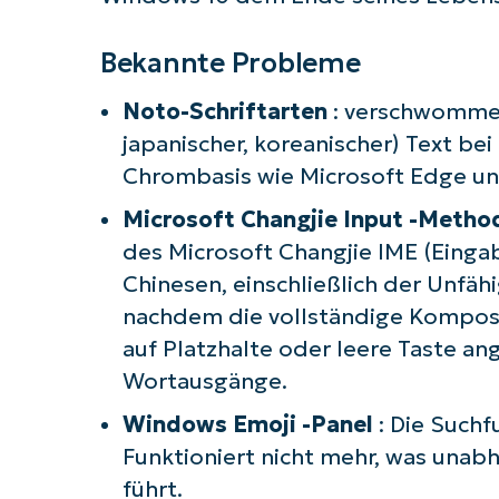
Bekannte Probleme
Noto-Schriftarten
: verschwommen
japanischer, koreanischer) Text be
Chrombasis wie Microsoft Edge u
Microsoft Changjie Input -Metho
des Microsoft Changjie IME (Einga
Chinesen, einschließlich der Unfäh
nachdem die vollständige Komposi
auf Platzhalte oder leere Taste an
Wortausgänge.
Windows Emoji -Panel
: Die Such
Funktioniert nicht mehr, was una
führt.