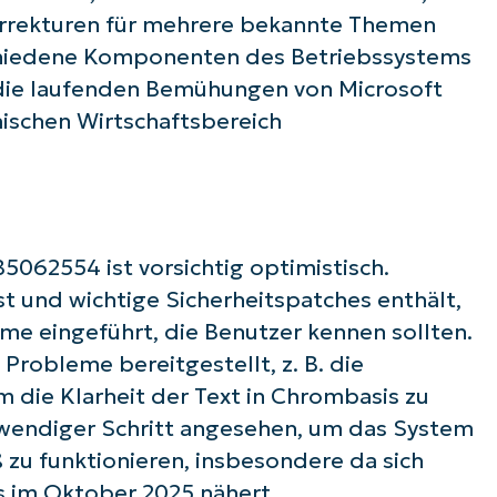
 Korrekturen für mehrere bekannte Themen
schiedene Komponenten des Betriebssystems
f die laufenden Bemühungen von Microsoft
ischen Wirtschaftsbereich
 Sie mit NinjaOne AI-gesteuerten KB-A
First
and
last
062554 ist vorsichtig optimistisch.
name*
t und wichtige Sicherheitspatches enthält,
Business
email*
e eingeführt, die Benutzer kennen sollten.
Probleme bereitgestellt, z. B. die
Phone
number*
 die Klarheit der Text in Chrombasis zu
twendiger Schritt angesehen, um das System
Land
zu funktionieren, insbesondere da sich
 im Oktober 2025 nähert.