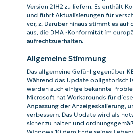
Version 21H2 zu liefern. Es enthält
und führt Aktualisierungen für ver
vor, z. Darüber hinaus stimmt es au
aus, die DMA -Konformität im europä
aufrechtzuerhalten.
Starten
Allgemeine Stimmung
Das allgemeine Gefühl gegenüber KB5
Während das Update obligatorisch is
werden auch einige bekannte Problem
Microsoft hat Workarounds für diese 
Anpassung der Anzeigeskalierung, um
verbessern. Das Update wird als no
sicher zu halten und ordnungsgemäß 
Windows 10 dem Ende seines Lebens