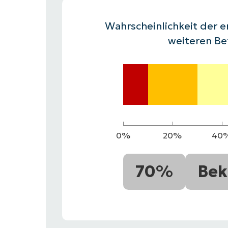
VERTRIEB KONTAKTIEREN
P
VERTRIEB KONTAKTIEREN
VERTRIEB KONTAKTIEREN
PRODUKT
P
Wahrscheinlichkeit der e
ROADMAP
PLATTFORM
VERTRIEB KONTAKTIEREN
P
weiteren Be
0%
20%
40
70%
Bek