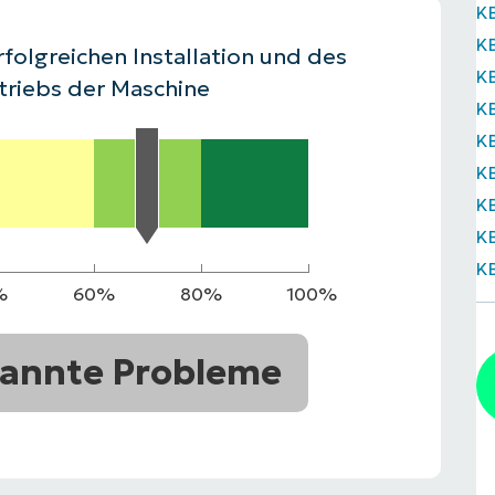
K
RODUKTVORSTELLUNG ANSEHEN
K
VORSTELLUNG ANSEHEN
RODUKTVORSTELLUNG ANSEHEN
PRODUKT-
rfolgreichen Installation und des
K
RODUKTVORSTELLUNG ANSEHEN
triebs der Maschine
K
K
K
K
K
K
%
60%
80%
100%
annte Probleme