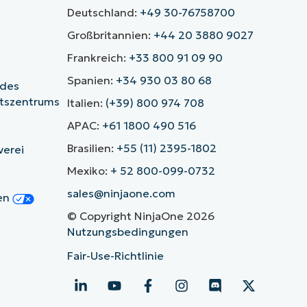
Deutschland:
+49 30-76758700
Großbritannien:
+44 20 3880 9027
Frankreich:
+33 800 91 09 90
Spanien:
+34 930 03 80 68
 des
itszentrums
Italien:
(+39) 800 974 708
APAC:
+61 1800 490 516
Brasilien:
+55 (11) 2395-1802
verei
Mexiko:
+ 52 800-099-0732
sales@ninjaone.com
gen
© Copyright NinjaOne 2026
Nutzungsbedingungen
Fair-Use-Richtlinie