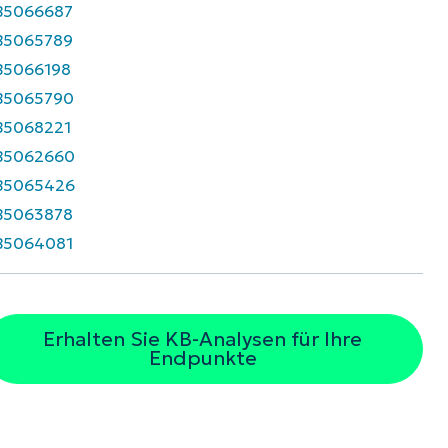
B5066687
B5065789
B5066198
B5065790
B5068221
B5062660
B5065426
B5063878
B5064081
Erhalten Sie KB-Analysen für Ihre
Endpunkte