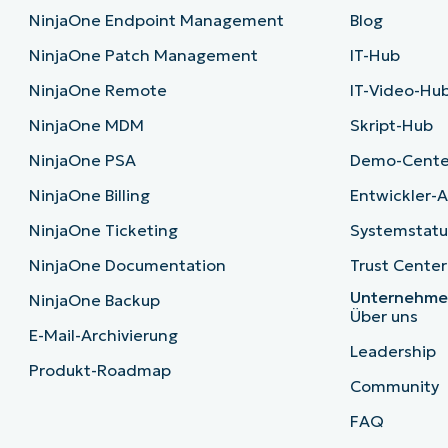
NinjaOne Endpoint Management
Blog
NinjaOne Patch Management
IT-Hub
NinjaOne Remote
IT-Video-Hu
NinjaOne MDM
Skript-Hub
NinjaOne PSA
Demo-Cente
NinjaOne Billing
Entwickler-A
NinjaOne Ticketing
Systemstatu
NinjaOne Documentation
Trust Center
Unternehm
NinjaOne Backup
Über uns
E-Mail-Archivierung
Leadership
Produkt-Roadmap
Community
FAQ