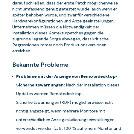
darauf schließen, dass der erste Patch möglicherweise
nicht umfassend genug getestet wurde, auch wenn er
später behoben wurde, und zwar für verschiedene
Hardwarekonfigurationen und Anzeigeeinstellungen.
Unternehmen müssen die Notwendigkeit der
Installation dieses Korrekturpatches gegen die
zugrunde liegende Sorge abwägen, dass kritische
Regressionen immer noch Produktionsversionen
erreichen.
Bekannte Probleme
Starten Sie mit NinjaOne AI-gesteuerten
Probleme mit der Anzeige von Remotedesktop-
KB-Analysen!
Sicherheitswarnungen
: Nach der Installation dieses
First
Updates werden Remotedesktop-
and
Sicherheitswarnungen (RDP) möglicherweise nicht
last
name*
richtig angezeigt, wenn mehrere Monitore mit
Business
email*
unterschiedlichen Anzeigeskalierungseinstellungen
verwendet werden (z. B. 100 % auf einem Monitor und
Phone