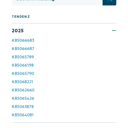
TENDENZ
2025
KB5066683
KB5066687
Starten Sie mit NinjaOne AI-gesteuerten
KB-Analysen!
KB5065789
KB5066198
First
and
KB5065790
last
name*
KB5068221
KB5062660
Business
email*
KB5065426
KB5063878
Phone
number*
KB5064081