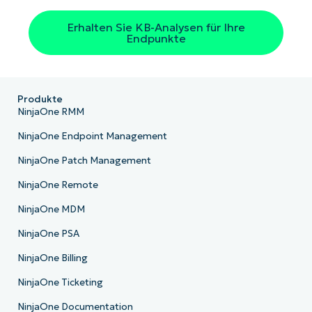
Land
Erhalten Sie KB-Analysen für Ihre
Endpunkte
Company
name*
Produkte
NinjaOne RMM
NinjaOne Endpoint Management
NinjaOne Patch Management
NinjaOne Remote
NinjaOne MDM
NinjaOne PSA
NinjaOne Billing
NinjaOne Ticketing
NinjaOne Documentation