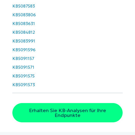
and
KB5087583
last
name*
KB5083806
Business
email*
KB5083631
KB5084812
Phone
number*
KB5083991
KB5091596
Land
KB5091157
KB5091571
Company
KB5091575
name*
KB5091573
Erhalten Sie KB-Analysen für Ihre
Endpunkte