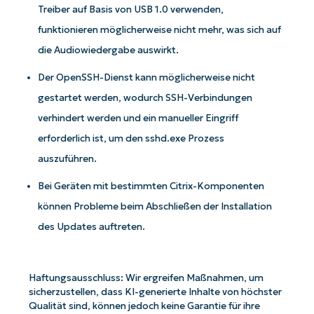
Treiber auf Basis von USB 1.0 verwenden,
funktionieren möglicherweise nicht mehr, was sich auf
die Audiowiedergabe auswirkt.
Der OpenSSH-Dienst kann möglicherweise nicht
gestartet werden, wodurch SSH-Verbindungen
verhindert werden und ein manueller Eingriff
erforderlich ist, um den sshd.exe Prozess
auszuführen.
Bei Geräten mit bestimmten Citrix-Komponenten
Starten Sie mit NinjaOne AI-gesteuerten
können Probleme beim Abschließen der Installation
KB-Analysen!
des Updates auftreten.
First
and
last
name*
Haftungsausschluss: Wir ergreifen Maßnahmen, um
sicherzustellen, dass KI-generierte Inhalte von höchster
Business
Qualität sind, können jedoch keine Garantie für ihre
email*