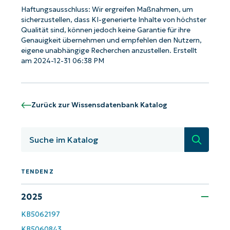
Haftungsausschluss: Wir ergreifen Maßnahmen, um
sicherzustellen, dass KI-generierte Inhalte von höchster
Qualität sind, können jedoch keine Garantie für ihre
Genauigkeit übernehmen und empfehlen den Nutzern,
Starten Sie mit NinjaOne AI-gesteuerten
eigene unabhängige Recherchen anzustellen. Erstellt
am 2024-12-31 06:38 PM
KB-Analysen!
First
and
last
name*
Zurück zur Wissensdatenbank Katalog
Business
email*
Suche
Phone
number*
TENDENZ
2025
Land
KB5062197
Company
KB5060843