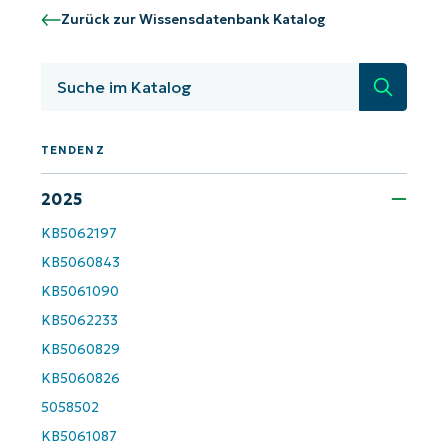
Starten Sie mit NinjaOne AI-gesteuerten
Zurück zur Wissensdatenbank Katalog
KB-Analysen!
First
Suche
and
last
name*
Business
TENDENZ
email*
2025
Phone
number*
KB5062197
KB5060843
Land
KB5061090
KB5062233
KB5060829
Company
name*
KB5060826
5058502
KB5061087