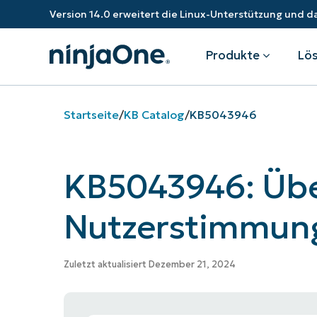
Version 14.0 erweitert die Linux-Unterstützung und
Produkte
Lö
Startseite
/
KB Catalog
/
KB5043946
Produkte
Nach Industrie
Partner
Ressourcen
KB5043946: Übe
Endpunkt-Management
Technologieunternehmen
Überblick
Ressourcen-Center
Fe
Gesundheitswesen
Expandieren Sie Ihr Geschäft und
Bundesregierung
RMM
Blog
Ba
stärken Sie Ihre Kunden.
Nutzerstimmun
Staatliche Institutionen
Bildungssektor
Autonomes Patch-Management
ROI-Rechner
Sc
Finanzinstitute
Fertigungs
Value-Added-Reseller
Endpunktsicherheit
Trust Center
Mo
Zuletzt aktualisiert Dezember 21, 2024
Dokumentation
NinjaOne Academy
IT