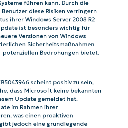
email*
Systeme führen kann. Durch die
enutzer diese Risiken verringern
Phone
tus ihrer Windows Server 2008 R2
number*
Update ist besonders wichtig für
Land
 neuere Versionen von Windows
forderlichen Sicherheitsmaßnahmen
Company
 potenziellen Bedrohungen bietet.
name*
5043946 scheint positiv zu sein,
he, dass Microsoft keine bekannten
esem Update gemeldet hat.
ate im Rahmen ihrer
eren, was einen proaktiven
 gibt jedoch eine grundlegende