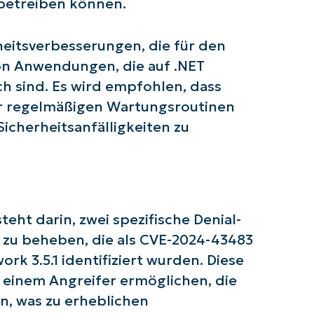
 betreiben können.
heitsverbesserungen, die für den
von Anwendungen, die auf .NET
ch sind. Es wird empfohlen, dass
rer regelmäßigen Wartungsroutinen
Sicherheitsanfälligkeiten zu
ht darin, zwei spezifische Denial-
 Sie mit NinjaOne AI-gesteuerten KB-A
n zu beheben, die als CVE-2024-43483
k 3.5.1 identifiziert wurden. Diese
First
and
s einem Angreifer ermöglichen, die
last
name*
n, was zu erheblichen
Business