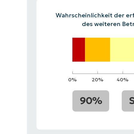
VERTRIEB KONTAKTIEREN
PR
VERTRIEB KONTAKTIEREN
VERTRIEB KONTAKTIEREN
PRODUKT
PR
Wahrscheinlichkeit der erf
ROADMAP
PLATTFORM
VERTRIEB KONTAKTIEREN
PR
des weiteren Bet
0%
20%
40%
90%
S