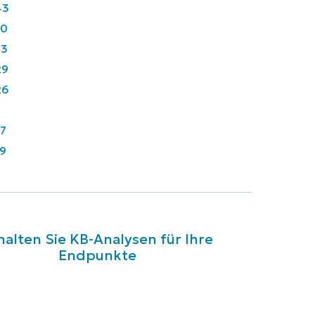
43
90
33
29
26
7
9
halten Sie KB-Analysen für Ihre
Endpunkte