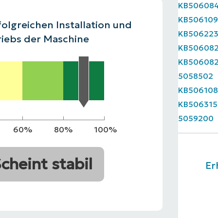
KB50608
ODUKTVORSTELLUNG ANSEHEN
KB50610
VORSTELLUNG ANSEHEN
ODUKTVORSTELLUNG ANSEHEN
PRODUKT-
olgreichen Installation und
KB50622
ODUKTVORSTELLUNG ANSEHEN
riebs der Maschine
KB50608
KB50608
5058502
KB506108
KB506315
5059200
60%
80%
100%
cheint stabil
Er