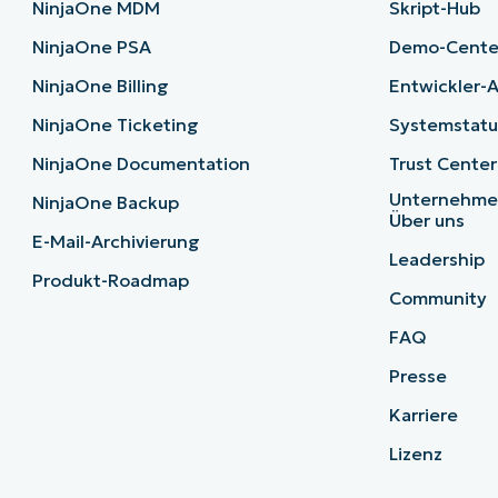
NinjaOne MDM
Skript-Hub
NinjaOne PSA
Demo-Cente
NinjaOne Billing
Entwickler-A
NinjaOne Ticketing
Systemstatu
NinjaOne Documentation
Trust Center
Unternehm
NinjaOne Backup
Über uns
E-Mail-Archivierung
Leadership
Produkt-Roadmap
Community
FAQ
Presse
Karriere
Lizenz