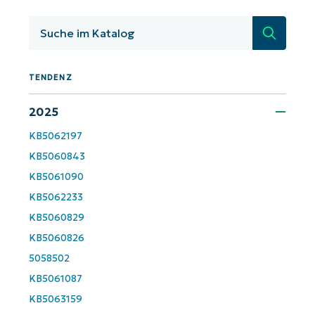
KB-Analysen!
Suche
First
and
last
name*
TENDENZ
Business
email*
2025
KB5062197
Phone
number*
KB5060843
KB5061090
Land
KB5062233
KB5060829
Company
KB5060826
name*
5058502
KB5061087
KB5063159