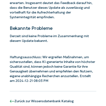
erwarten. Insgesamt deutet das Feedback darauf hin,
dass die Benutzer dieses Update als zuverlässig und
vorteilhaft für die Aufrechterhaltung der
Systemintegrität empfinden.
Bekannte Probleme
Derzeit sind keine Probleme im Zusammenhang mit
diesem Update bekannt.
Haftungsausschluss: Wir ergreifen Maßnahmen, um
sicherzustellen, dass KI-generierte Inhalte von höchster
Qualität sind, können jedoch keine Garantie für ihre
Genauigkeit übernehmen und empfehlen den Nutzern,
eigene unabhängige Recherchen anzustellen. Erstellt
am 2024-12-21 08:03 PM
Zurück zur Wissensdatenbank Katalog
Starten Sie mit NinjaOne AI-gesteuerten