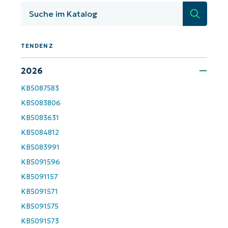
Starten Sie mit NinjaOne AI-gesteuerten
Suche
KB-Analysen!
First
and
TENDENZ
last
name*
Business
2026
email*
KB5087583
Phone
KB5083806
number*
KB5083631
Land
KB5084812
KB5083991
Company
KB5091596
name*
KB5091157
KB5091571
KB5091575
KB5091573