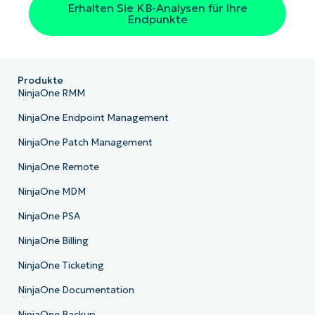
Erhalten Sie KB-Analysen für Ihre
Endpunkte
Produkte
NinjaOne RMM
NinjaOne Endpoint Management
NinjaOne Patch Management
NinjaOne Remote
NinjaOne MDM
NinjaOne PSA
NinjaOne Billing
NinjaOne Ticketing
NinjaOne Documentation
NinjaOne Backup