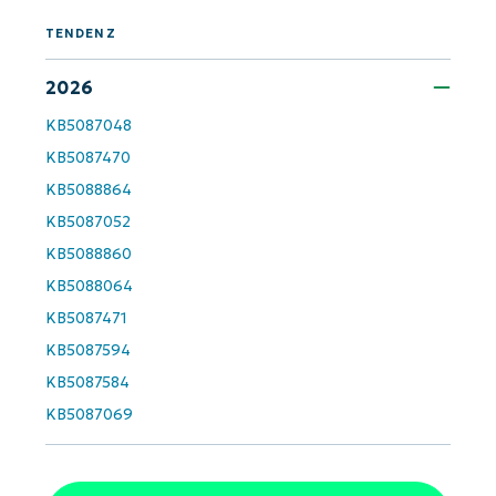
TENDENZ
First
and
last
2026
name*
Business
KB5087048
email*
KB5087470
Phone
KB5088864
number*
KB5087052
Land
KB5088860
KB5088064
Company
KB5087471
name*
KB5087594
KB5087584
KB5087069