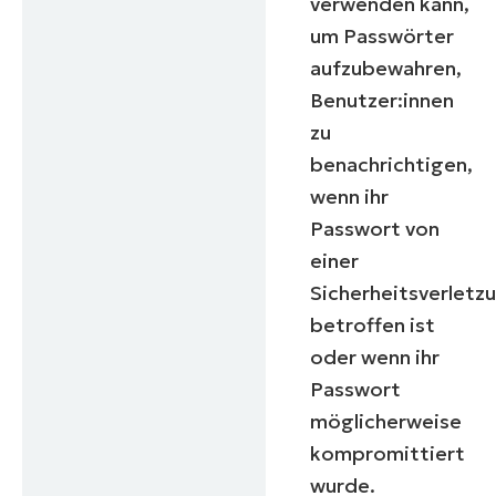
verwenden kann,
um Passwörter
aufzubewahren,
Benutzer:innen
zu
benachrichtigen,
wenn ihr
Passwort von
Starten Sie Ihre 14-tägige Test
Keine Kreditkarte erforderlich, voller Zugriff auf 
einer
First
Sicherheitsverletz
and
last
betroffen ist
name*
Business
oder wenn ihr
email*
Passwort
Phone
möglicherweise
number*
kompromittiert
wurde.
Land