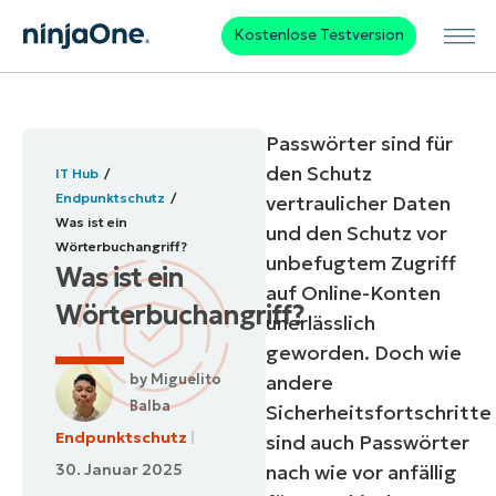
Kostenlose Testversion
Passwörter sind für
den Schutz
IT Hub
Endpunktschutz
vertraulicher Daten
Was ist ein
und den Schutz vor
Wörterbuchangriff?
unbefugtem Zugriff
Was ist ein
auf Online-Konten
Wörterbuchangriff?
unerlässlich
geworden. Doch wie
by
Miguelito
andere
Balba
Sicherheitsfortschritte
Endpunktschutz
sind auch Passwörter
30. Januar 2025
nach wie vor anfällig