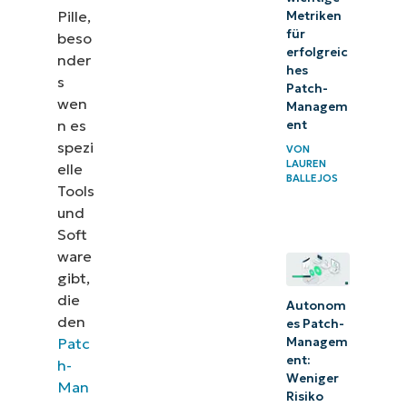
des Windows
Pille,
Metriken
für
beso
Patch-
erfolgreic
nder
Managements
hes
s
Patch-
Wie man das
wen
Managem
n es
ent
Windows
spezi
VON
Patch-
LAUREN
elle
Management
BALLEJOS
Tools
automatisiert
und
Soft
Best
ware
Practices für
gibt,
das
die
Autonom
Windows
den
es Patch-
Managem
Patc
Patch-
ent:
h-
Management
Weniger
Man
Risiko
Automatisiertes