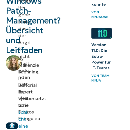
Windows
rangr
konnte
Warum
iffs
Patch-
VON
gebe
Windows
NINJAONE
Management?
n an,
Patch-
Übersicht
dass
Management
der
und
wichtig ist
Angri
Version
Leitfaden
ff
11.0: Die
Was sind die
nicht
Extra-
by
Vorteile des
Power für
statt
Makenzie
Windows
IT-Teams
gefu
Buenning
,
Patch-
VON
TEAM
nden
IT
NINJA
hätt
Managements?
Editorial
e,
Expert
Was ist
wen
|
übersetzt
der
n sie
von
Dragos
schli
„Patch
Frangulea
cht
Tuesday“?
eine