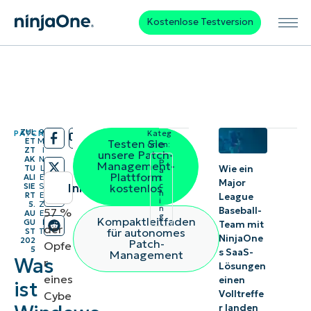
Kostenlose Testversion
ZUL
9
PATCHING
Kateg
/
/
ET
M
Testen Sie
orien:
ZT
I
unsere Patch-
AK
N
P
Management-
Wie ein
TU
L
a
Plattform
ALI
E
t
Major
c
Inhaltsübersicht
SIE
S
kostenlos
h
RT
E
League
i
5.
Z
n
Baseball-
57 %
Kurzüberblick
AU
E
g
Kompaktleitfaden
GU
I
Team mit
der
für autonomes
ST
T
NinjaOne
Was ist das
202
Patch-
Opfe
5
s SaaS-
Management
Was
Windows
r
Lösungen
eines
einen
Patch-
ist
Volltreffe
Cybe
Management?
r landen