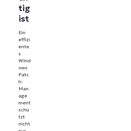
tig
ist
Ein
effizi
ente
s
Wind
ows
Patc
h-
Man
age
ment
schü
tzt
nicht
nur