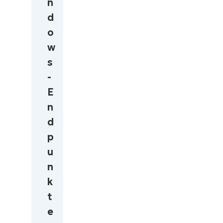
n
d
o
w
s
-
E
n
d
p
u
n
k
t
e