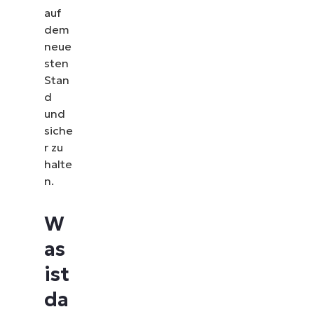
auf
dem
neue
sten
Stan
d
und
siche
r zu
halte
n.
W
as
ist
da