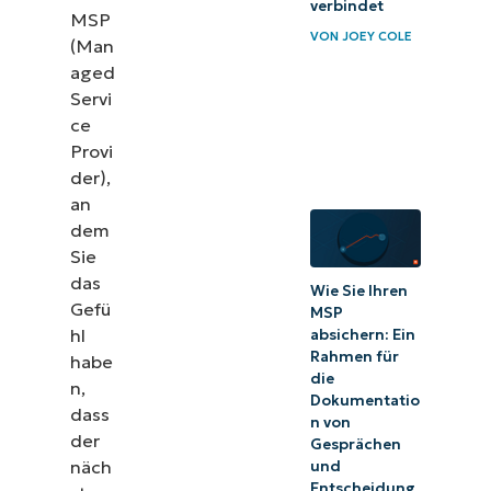
verbindet
MSP
VON
JOEY COLE
(Man
aged
Servi
ce
Provi
der),
an
dem
Sie
das
Wie Sie Ihren
Gefü
MSP
hl
absichern: Ein
Rahmen für
habe
die
n,
Dokumentatio
dass
n von
der
Gesprächen
näch
und
Entscheidung