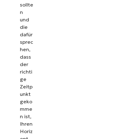
sollte
n
und
die
dafür
sprec
hen,
dass
der
richti
ge
Zeitp
unkt
geko
mme
n ist,
Ihren
Horiz
ont