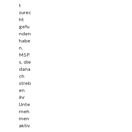
t
zurec
ht
gefu
nden
habe
n.
MSP
s, die
dana
ch
streb
en
ihr
Unte
rneh
men
aktiv