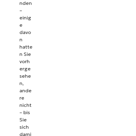
nden
–
einig
e
davo
n
hatte
n Sie
vorh
erge
sehe
n,
ande
re
nicht
– bis
Sie
sich
dami