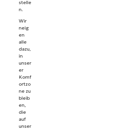
erfahren Sie, wie NinjaOne IT-Aufgaben wie
stelle
Endpunkt-Management, Patching, MDM,
n.
Ticketing und mehr vereinfacht
Wir
neig
Demos ansehen
en
alle
dazu,
in
unser
er
Komf
ortzo
ne zu
bleib
en,
die
auf
unser