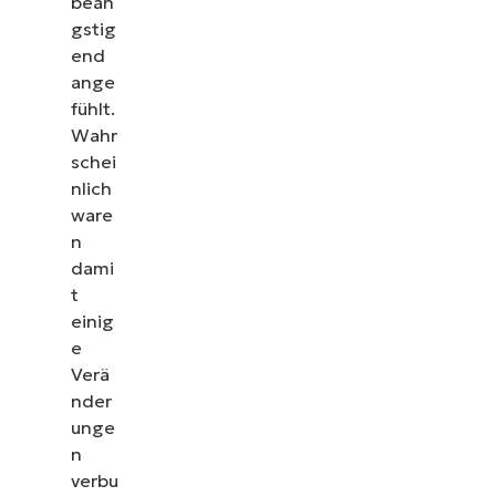
beän
gstig
end
ange
fühlt.
Wahr
schei
nlich
ware
n
dami
t
einig
e
Verä
nder
unge
n
verbu