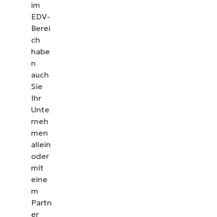
im
EDV-
Berei
ch
habe
n
auch
Sie
Ihr
Unte
rneh
men
allein
oder
mit
eine
m
Partn
er