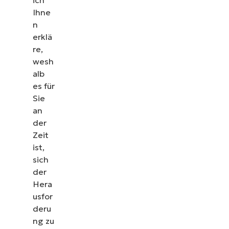
ich
Ihne
n
erklä
re,
wesh
alb
es für
Sie
an
der
Zeit
ist,
sich
Sehen Sie NinjaOne in
der
Hera
Aktion
usfor
deru
Sehen Sie sich unsere On-Demand-Demos an und
ng zu