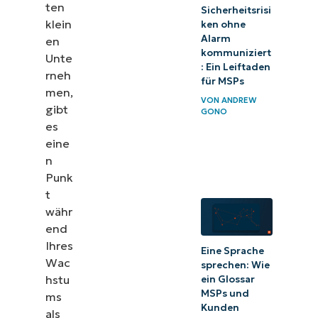
ten
Sicherheitsrisi
klein
ken ohne
Alarm
en
kommuniziert
Unte
: Ein Leiftaden
rneh
für MSPs
men,
VON
ANDREW
gibt
GONO
es
eine
n
Punk
t
währ
end
Ihres
Eine Sprache
Wac
sprechen: Wie
hstu
ein Glossar
MSPs und
ms
Kunden
als