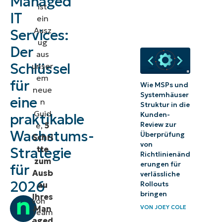
Managed
ist
für Ihr Managed
IT
ein
Service Provider
Ausz
Services:
ug
Unternehmen
Der
aus
Schlüssel
unser
Next steps:
em
Downloaden
für
Wie MSPs und
neue
Sie den
Systemhäuser
eine
n
Struktur in die
gesamten
Guid
Kunden-
praktikable
Guide
Review zur
e,
5
Wachstums-
Überprüfung
Schri
von
tte
Strategie
Richtlinienänd
zum
erungen für
für
Ausb
verlässliche
2026
Rollouts
au
bringen
Ihres
von
VON
JOEY COLE
Man
Team
aged