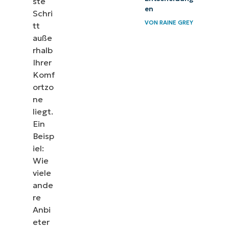
ste
en
Schri
VON
RAINE GREY
tt
auße
rhalb
Ihrer
Komf
ortzo
ne
liegt.
Ein
Beisp
iel:
Wie
viele
ande
re
Anbi
eter