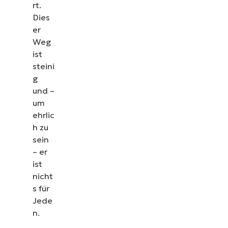
rt.
Dies
er
Weg
ist
steini
g
und –
um
ehrlic
h zu
sein
– er
ist
nicht
s für
Jede
n.