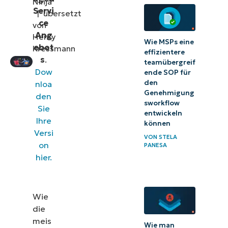
Ninja
Servi
|
übersetzt
ce
von
Ang
Henry
Wie MSPs eine
ebot
Kressmann
effizientere
s
.
teamübergreif
Dow
ende SOP für
den
nloa
Genehmigung
den
sworkflow
Sie
entwickeln
Ihre
können
Versi
VON
STELA
on
PANESA
hier.
Wie
die
meis
Wie man