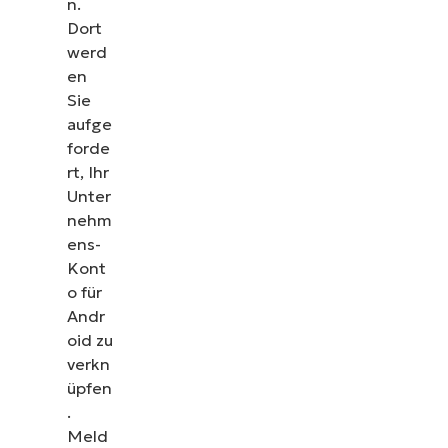
n.
Dort
werd
en
Sie
aufge
forde
rt, Ihr
Unter
nehm
ens-
Kont
o für
Andr
oid zu
verkn
üpfen
.
Meld