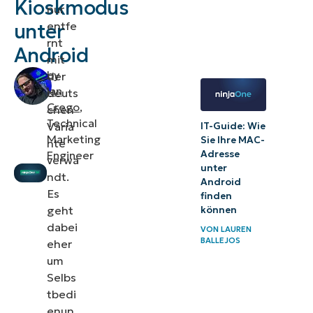
Kioskmodus
nur
entfe
unter
rnt
Android
mit
by
der
Ian
deuts
Crego
,
chen
Technical
Varia
IT-Guide: Wie
Marketing
Sie Ihre MAC-
nte
Engineer
Adresse
verwa
unter
ndt.
Android
Es
finden
geht
können
dabei
VON
LAUREN
BALLEJOS
eher
um
Selbs
tbedi
enun