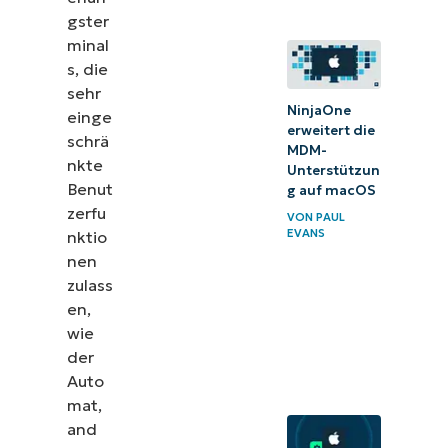
gster
minal
s, die
sehr
NinjaOne
einge
erweitert die
schrä
MDM-
nkte
Unterstützun
Benut
g auf macOS
zerfu
VON
PAUL
EVANS
nktio
nen
zulass
en,
wie
der
Auto
mat,
and