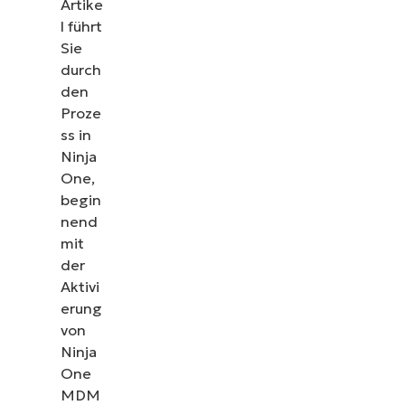
Artike
l führt
Sie
durch
den
Proze
ss in
Ninja
One,
begin
nend
mit
der
Aktivi
erung
von
Ninja
One
MDM