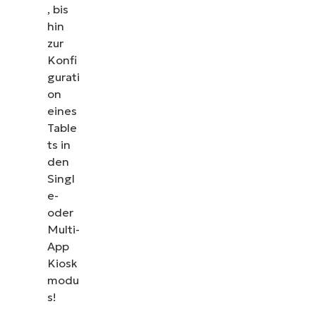
, bis
hin
zur
Konfi
gurati
on
eines
Table
ts in
den
Singl
e-
oder
Multi-
App
Kiosk
modu
s!