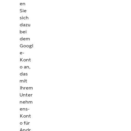
en
Sie
sich
dazu
bei
dem
Googl
e-
Kont
o an,
das
mit
Ihrem
Unter
nehm
ens-
Kont
o für
Andr