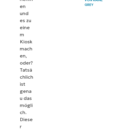
GREY
en
und
es zu
eine
m
Kiosk
mach
en,
oder?
Tatsä
chlich
ist
gena
u das
mögli
ch.
Diese
r