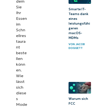
dem
Sie
Smarte IT-
Ihr
Teams dank
Essen
eines
leistungsfähi
im
geren
Schn
macOS-
ellres
MDMs
taura
VON
JACOB
nt
DOGGETT
beste
llen
könn
en.
Wie
lässt
sich
diese
s
Warum sich
FCC
Mode