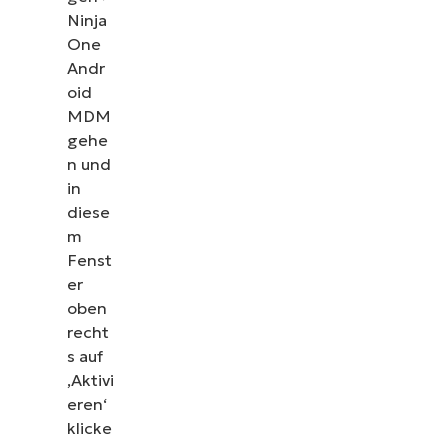
Ninja
One
Andr
oid
MDM
gehe
n und
in
diese
m
Fenst
er
oben
recht
s auf
‚Aktivi
eren‘
klicke