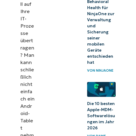
Behavioral
ll auf
Health für
Ihre
NinjaOne zur
IT-
Verwaltung
Proze
und
Sicherung
sse
seiner
übert
mobilen
ragen
Geräte
? Man
entschieden
kann
hat
schlie
VON
NINJAONE
ßlich
nicht
einfa
ch ein
Die 10 besten
Andr
Apple-MDM-
oid-
Softwarelösu
Table
ngen im Jahr
t
2026
nehm
VON
RAINE