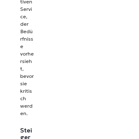
tiven
Servi
ce,
der
Bedü
rfniss
e
vorhe
rsieh
t,
bevor
sie
kritis
ch
werd
en.
Stei
ger