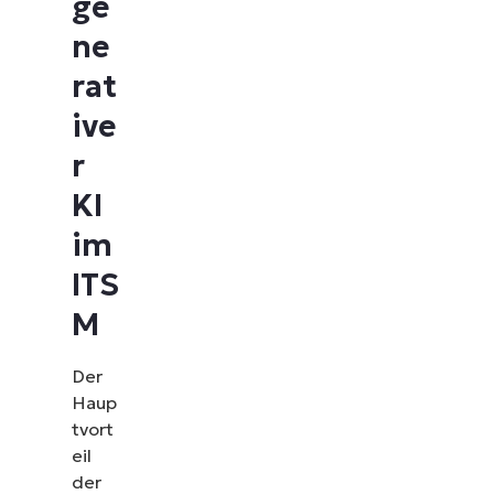
ge
erfahren Sie, wie NinjaOne IT-Aufgaben wie
Endpunkt-Management, Patching, MDM,
ne
Ticketing und mehr vereinfacht
rat
Demos ansehen
ive
r
KI
im
ITS
M
Der
Haup
tvort
eil
der