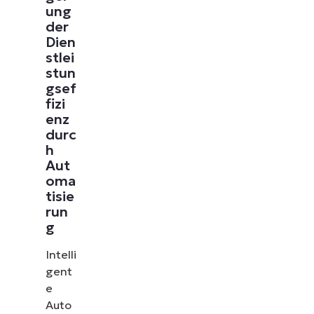
ung
der
Dien
stlei
stun
gsef
fizi
enz
durc
h
Aut
oma
tisie
run
g
Intelli
gent
e
Auto