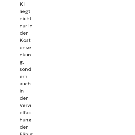
KI
liegt
nicht
nur in
der
Kost
ense
nkun
g,
sond
ern
auch
in
der
Vervi
elfac
hung
der
Fähig