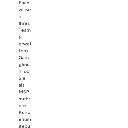
Fach
wisse
n
Ihres
Team
s
erwei
tern.
Ganz
gleic
h, ob
Sie
als
MSP
mehr
ere
Kund
enum
gebu