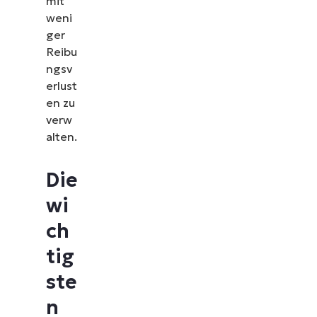
mit
weni
ger
Reibu
ngsv
erlust
en zu
verw
alten.
Die
wi
ch
tig
ste
n