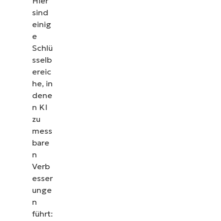
Hier
sind
einig
e
Schlü
sselb
ereic
he, in
dene
n KI
zu
mess
bare
n
Verb
esser
unge
n
führt: