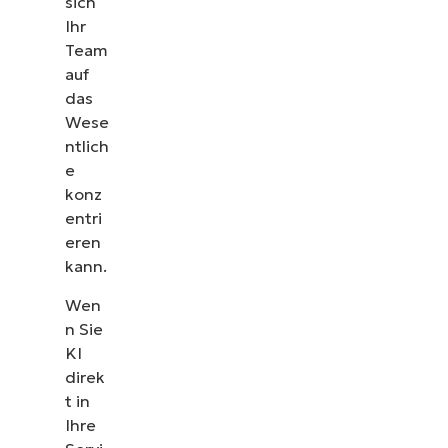
sich
Ihr
Team
auf
das
Wese
ntlich
e
konz
entri
eren
kann.
Wen
n Sie
KI
direk
t in
Ihre