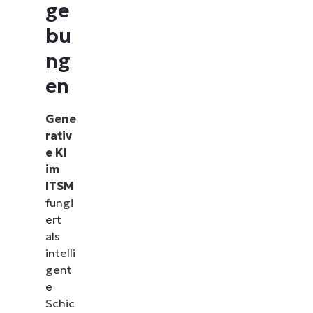
ge
bu
ng
en
Gene
rativ
e KI
im
ITSM
fungi
ert
als
intelli
gent
e
Schic