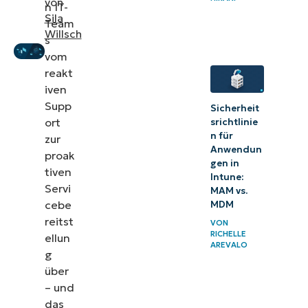
von
n IT-
Sila
Team
Überlegungen
Willsch
s
zu Sicherheit
vom
und
reakt
Governance
iven
Supp
Erreichen
Sicherheit
ort
srichtlinie
von
n für
zur
proaktiver
Anwendun
proak
gen in
IT-
tiven
Intune:
Servi
Exzellenz
MAM vs.
cebe
MDM
Stärkung der
reitst
VON
Servicebereitstellung
RICHELLE
ellun
AREVALO
mit führenden ITSM-
g
über
Frameworks
– und
das