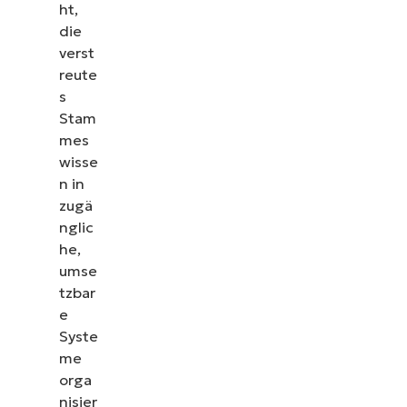
ht,
die
verst
reute
s
Stam
mes
wisse
n in
zugä
nglic
he,
umse
tzbar
e
Syste
me
orga
nisier