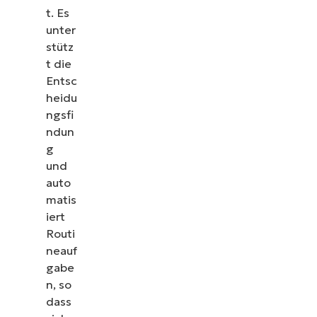
t. Es
unter
stütz
t die
Entsc
heidu
ngsfi
ndun
g
und
auto
matis
iert
Routi
neauf
gabe
n, so
dass