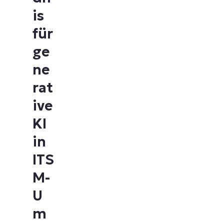
is
für
ge
ne
rat
ive
KI
in
ITS
M-
U
m