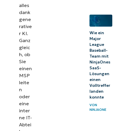
alles
dank
gene
rative
Wie ein
r KI.
Major
Ganz
League
gleic
Baseball-
h, ob
Team mit
Sie
NinjaOnes
SaaS-
einen
Lösungen
MSP
einen
leite
Volltreffer
n
landen
oder
konnte
eine
VON
inter
NINJAONE
ne IT-
Abtei