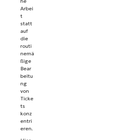
he
Arbei
t
statt
auf
die
routi
nemä
ßige
Bear
beitu
ng
von
Ticke
ts
konz
entri
eren.