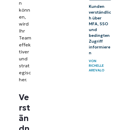
n
Kunden
könn
verständlic
en,
h über
wird
MFA, SSO
und
Ihr
bedingten
Team
Zugriff
effek
informiere
tiver
n
und
VON
strat
RICHELLE
AREVALO
egisc
her.
Ve
rst
än
dn