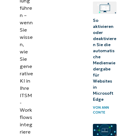
lung
führe
n –
So
wenn
aktivieren
Sie
oder
wisse
deaktiviere
n,
n Sie die
automatis
wie
che
Sie
Medienwie
gene
dergabe
rative
für
KI in
Websites
in
Ihre
Microsoft
ITSM
Edge
-
VON
ANN
Work
CONTE
flows
integ
riere