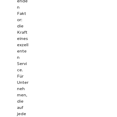
ende
n
Fakt
or:
die
Kraft
eines
exzell
ente
n
Servi
ce.
Für
Unter
neh
men,
die
auf
jede