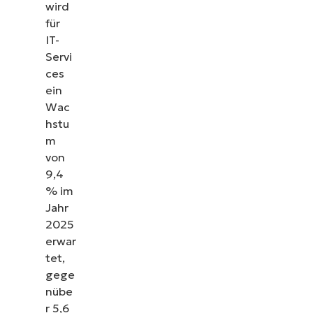
wird
für
IT-
Servi
ces
ein
Wac
hstu
m
von
9,4
% im
Jahr
2025
erwar
tet,
gege
nübe
r 5,6