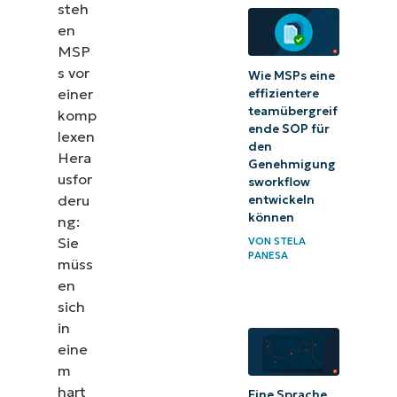
steh
en
MSP
s vor
Wie MSPs eine
einer
effizientere
teamübergreif
komp
ende SOP für
lexen
den
Hera
Genehmigung
usfor
sworkflow
deru
entwickeln
können
ng:
Sie
VON
STELA
PANESA
müss
en
sich
in
eine
m
hart
Eine Sprache