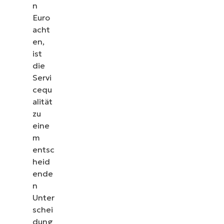
n
Euro
acht
en,
ist
die
Servi
cequ
alität
zu
eine
m
entsc
heid
ende
n
Unter
schei
dung