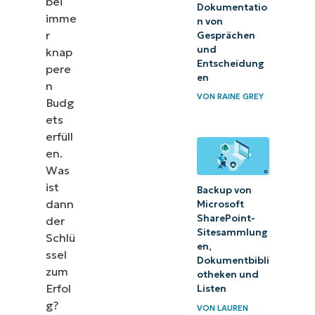
bei
Dokumentatio
imme
n von
r
Gesprächen
und
knap
Entscheidung
pere
en
n
VON
RAINE GREY
Budg
ets
erfüll
en.
Was
ist
Backup von
dann
Microsoft
SharePoint-
der
Sitesammlung
Schlü
en,
ssel
Dokumentbibli
zum
otheken und
Erfol
Listen
g?
VON
LAUREN