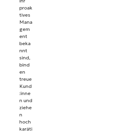
ihr
proak
tives
Mana
gem
ent
beka
nnt
sind,
bind
en
treue
Kund
:inne
n und
ziehe
n
hoch
karäti