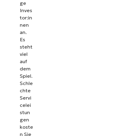
ge
Inves
tor:in
nen
an.
Es
steht
viel
auf
dem
Spiel.
Schle
chte
Servi
celei
stun
gen
koste
n Sie