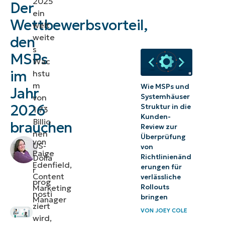
2025
Der
der
ein
Wettbewerbsvorteil,
welt
Bedürfnisse
weite
den
moderner
s
MSPs
MSPs
Wac
im
hstu
Hervorragender
m
Wie MSPs und
Service: Ein
Jahr
von
Systemhäuser
Modell
2026
Struktur in die
1,73
Kunden-
Billio
Die
brauchen
Review zur
nen
Zukunft
Überprüfung
von
US-
von
der
Paige
Dolla
Richtlinienänd
Edenfield,
MPS:
erungen für
r
Content
verlässliche
Qualität
prog
Rollouts
Marketing
nosti
über
bringen
Manager
ziert
alles
VON
JOEY COLE
wird,