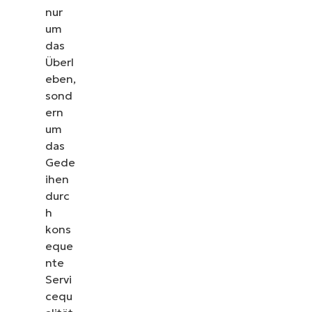
nur
um
das
Überl
eben,
sond
ern
um
das
Gede
ihen
durc
h
kons
eque
nte
Servi
cequ