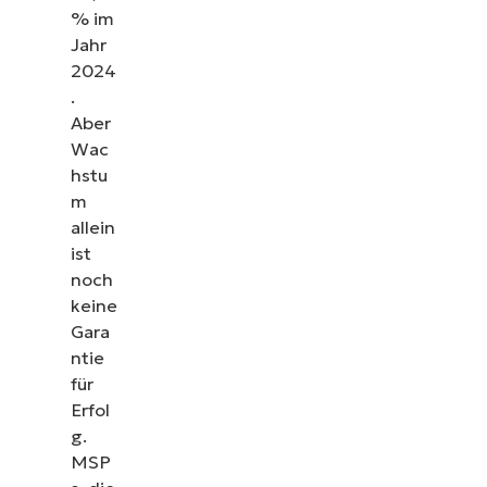
% im
Jahr
2024
.
Aber
Wac
hstu
m
allein
ist
noch
keine
Gara
ntie
für
Erfol
g.
MSP