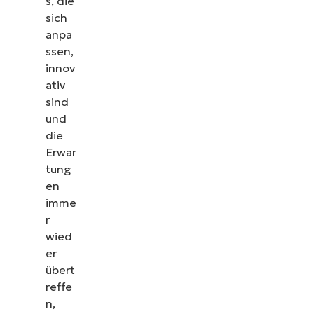
s, die
sich
anpa
ssen,
innov
ativ
sind
und
die
Erwar
tung
en
imme
r
wied
er
übert
reffe
n,