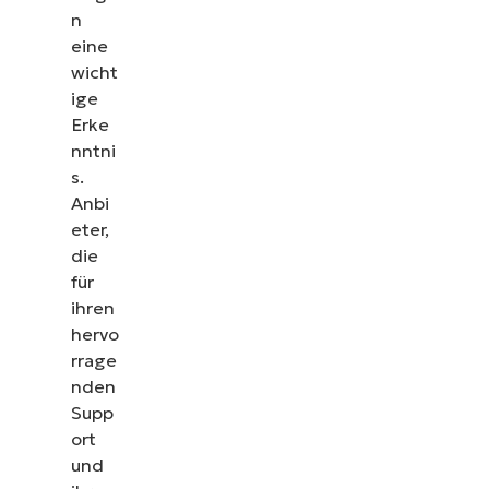
n
eine
wicht
ige
Erke
nntni
s.
Anbi
eter,
die
für
ihren
hervo
rrage
nden
Supp
ort
und