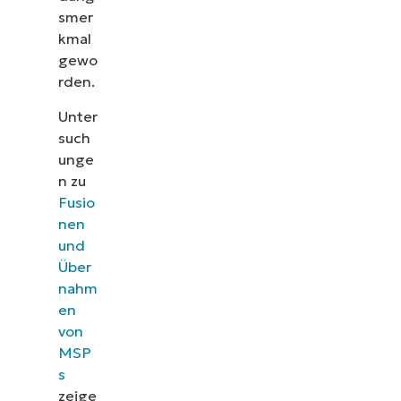
smer
kmal
gewo
rden.
Unter
such
unge
n zu
Fusio
nen
und
Über
nahm
en
von
MSP
s
zeige