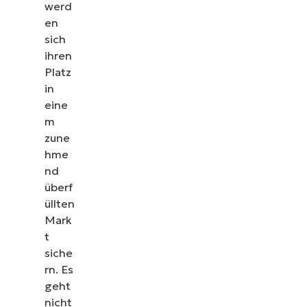
werd
en
sich
ihren
Platz
in
eine
m
zune
hme
nd
überf
üllten
Mark
t
siche
rn. Es
geht
nicht