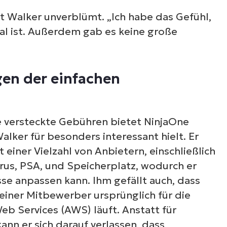
ehen Sie sich unsere On-Demand-Demos an u
t Walker unverblümt. „Ich habe das Gefühl,
ahren Sie, wie NinjaOne IT-Aufgaben wie Endpu
al ist. Außerdem gab es keine große
anagement, Patching, MDM, Ticketing und me
vereinfacht
gen der einfachen
Demos ansehen
 versteckte Gebühren bietet NinjaOne
lker für besonders interessant hielt. Er
 einer Vielzahl von Anbietern, einschließlich
virus, PSA, und Speicherplatz, wodurch er
se anpassen kann. Ihm gefällt auch, dass
einer Mitbewerber ursprünglich für die
b Services (AWS) läuft. Anstatt für
ann er sich darauf verlassen, dass