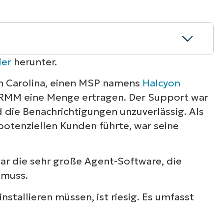
RODUKTVORSTELLUNG ANSEHEN
VORSTELLUNG ANSEHEN
RODUKTVORSTELLUNG ANSEHEN
PRODUKT-
RODUKTVORSTELLUNG ANSEHEN
ier
herunter.
rth Carolina, einen MSP namens
Halcyon
h dem RMM mit den MSP-
 RMM eine Menge ertragen. Der Support war
n
d die Benachrichtigungen unzuverlässig. Als
potenziellen Kunden führte, war seine
nfachen Geschäftsabwicklung aus
r die sehr große Agent-Software, die
 muss.
nstallieren müssen, ist riesig. Es umfasst