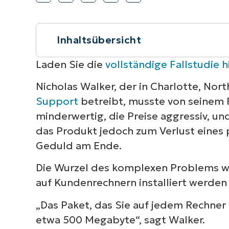
VERTRIEB KONTAKTIEREN
P
VERTRIEB KONTAKTIEREN
VERTRIEB KONTAKTIEREN
PRODUKT
P
ROADMAP
PLATTFORM
VERTRIEB KONTAKTIEREN
P
Inhaltsübersicht
Kurzüberblick
Laden Sie die
vollständige Fallstudie h
Nicholas Walker, der in Charlotte, No
Bewertung der Optionen, Suche nac
Support
betreibt, musste von seinem
freundlichsten Abrechnungspraktike
minderwertig, die Preise aggressiv, un
das Produkt jedoch zum Verlust eines 
NinjaOne zeichnet sich wegen der ei
Geduld am Ende.
Die Wurzel des komplexen Problems wa
auf Kundenrechnern installiert werden
„Das Paket, das Sie auf jedem Rechner i
etwa 500 Megabyte“, sagt Walker.