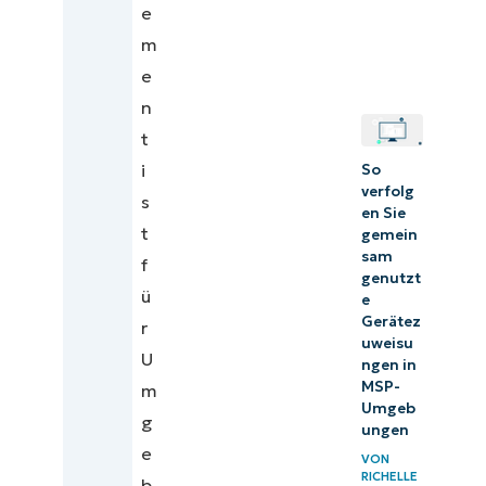
e
m
e
n
t
i
So
verfolg
s
en Sie
t
gemein
sam
f
genutzt
ü
e
Gerätez
r
uweisu
U
ngen in
MSP-
m
Umgeb
g
ungen
e
VON
RICHELLE
b