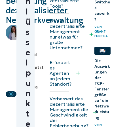
Bedeutung
h
zentralisierte
Switche
Tools?
s
dezentralisierter
Welche Rolle
l
auswirk
spielt das
Netzwerkverwaltung
t
ü
Ist das
zentrale
dezentralisierte
VON
by
s
Management
GRANT
Management
Richelle
FUNTILA
nur etwas für
s
Arevalo
,
bei DNM?
große
Unternehmen?
IT
e
Warum
Technical
zentralisierte
l
Writer
Die
Erfordert
Auswirk
|
übersetzt
es
Überwachung
p
ungen
Agenten
von
allein nicht
der
an jedem
Dragos
u
Standort?
TCP-
ausreicht
Frangulea
Fenster
n
größe
Dezentralisierte vs.
Verbessert das
auf die
k
zentralisierte
dezentralisierte
Netzwe
Management die
t
Managementmodelle
rkleistu
Geschwindigkeit
ng
der
e
Zentrale
Fehlerbehebung?
VON