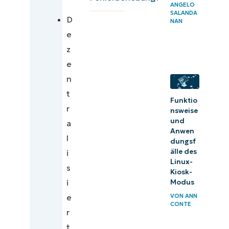
ANGELO
Funktionen des
SALANDA
D
dezentralisierten
NAN
e
Managements
z
Moderne
e
Anwendungsfälle
n
für das
t
dezentralisierte
Funktio
r
nsweise
Management
und
a
Anwen
Überlegungen
l
dungsf
zum
älle des
i
Linux-
Architekturdesign
s
Kiosk-
Zusätzliche
i
Modus
Überlegungen zum
VON
ANN
e
CONTE
dezentralisierten
r
Netzwerkmanagement
t