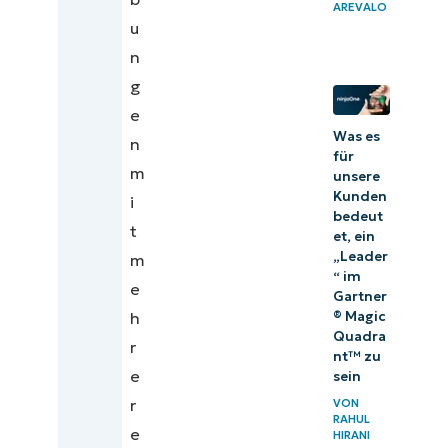
AREVALO
u
n
g
e
Was es
n
für
m
unsere
Kunden
i
bedeut
t
et, ein
„Leader
m
“ im
e
Gartner
h
® Magic
Quadra
r
nt™ zu
e
sein
r
VON
RAHUL
e
HIRANI