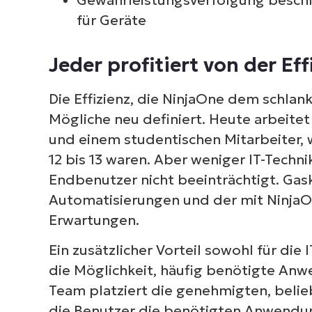
für Geräte
Jeder profitiert von der Ef
S
Die Effizienz, die NinjaOne dem schla
erf
Mögliche neu definiert. Heute arbeitet
M
und einem studentischen Mitarbeiter,
12 bis 13 waren. Aber weniger IT-Techn
Endbenutzer nicht beeinträchtigt. Gask
Automatisierungen und der mit NinjaO
Erwartungen.
Ein zusätzlicher Vorteil sowohl für die 
die Möglichkeit, häufig benötigte Anwe
Team platziert die genehmigten, belie
die Benutzer die benötigten Anwendung