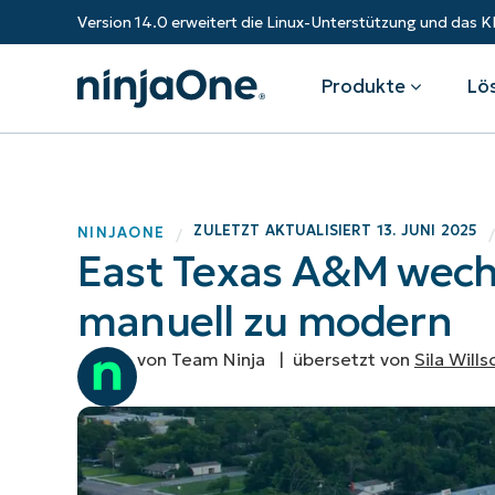
Version 14.0 erweitert die Linux-Unterstützung und da
Produkte
Lö
Produkte
Nach Industrie
Partner
Ressourcen
ZULETZT AKTUALISIERT
13. JUNI 2025
NINJAONE
/
East Texas A&M wech
Endpunkt-Management
Technologieunternehmen
Überblick
Ressourcen-Center
Fe
Gesundheitswesen
Expandieren Sie Ihr Geschäft und
manuell zu modern
Bundesregierung
RMM
Blog
Ba
stärken Sie Ihre Kunden.
Staatliche Institutionen
Bildungssektor
Autonomes Patch-Management
ROI-Rechner
S
von Team Ninja |
übersetzt von
Sila Wills
Finanzinstitute
Fertigungs
Value-Added-Reseller
Endpunktsicherheit
Trust Center
Mo
Dokumentation
NinjaOne Academy
IT