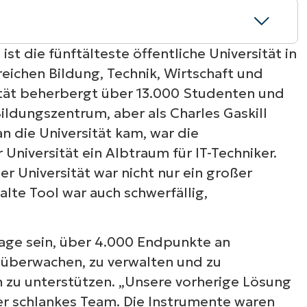
st die fünftälteste öffentliche Universität in
eichen Bildung, Technik, Wirtschaft und
lierung
ität beherbergt über 13.000 Studenten und
Bildungszentrum, aber als Charles Gaskill
igerung
n die Universität kam, war die
versität ein Albtraum für IT-Techniker.
n NinjaOne
 Universität war nicht nur ein großer
alte Tool war auch schwerfällig,
enz
Lage sein, über 4.000 Endpunkte an
 überwachen, zu verwalten und zu
 zu unterstützen. „Unsere vorherige Lösung
ser schlankes Team. Die Instrumente waren