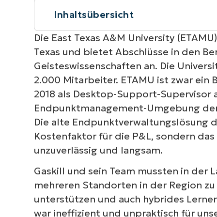
Inhaltsübersicht
Kurzüberblick
Die East Texas A&M University (ETAMU) i
Texas und bietet Abschlüsse in den Ber
Der Wechsel zu Einsparungen und Ska
Geisteswissenschaften an. Die Univers
2.000 Mitarbeiter. ETAMU ist zwar ein 
Schnelle Einführung und Effizienzste
2018 als Desktop-Support-Supervisor a
Endpunktmanagement-Umgebung der Uni
Jeder profitiert von der Effizienz vo
Die alte Endpunktverwaltungslösung der
Kostenfaktor für die P&L, sondern das 
Eine moderne Blaupause für IT-Exzell
unzuverlässig und langsam.
Gaskill und sein Team mussten in der 
mehreren Standorten in der Region zu
unterstützen und auch hybrides Lernen
war ineffizient und unpraktisch für un