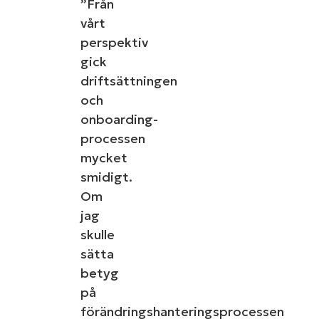
”Från
vårt
perspektiv
gick
driftsättningen
och
onboarding-
processen
mycket
smidigt.
Om
jag
skulle
sätta
betyg
på
förändringshanteringsprocessen