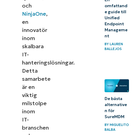
och
omfattand
e guide till
NinjaOne
,
Unified
en
Endpoint
innovatör
Manageme
nt
inom
BY
LAUREN
skalbara
BALLEJOS
IT-
hanteringslösningar.
Detta
samarbete
är en
viktig
De bästa
milstolpe
alternative
inom
n för
SureMDM
IT-
BY
MIGUELITO
branschen
BALBA