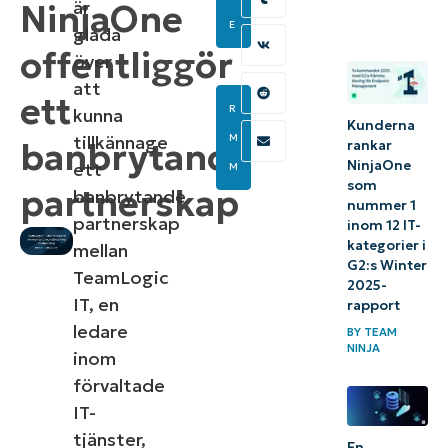
är
NinjaOne
E
glada
offentliggör
över
,
att
ett
R
kunna
Kunderna
tillkännage
M
banbrytande
rankar
NinjaOne
ett
M
som
partnerskap
banbrytande
nummer 1
partnerskap
inom 12 IT-
kategorier i
mellan
G2:s Winter
TeamLogic
2025-
IT, en
rapport
ledare
BY
TEAM
NINJA
inom
förvaltade
IT-
tjänster,
En