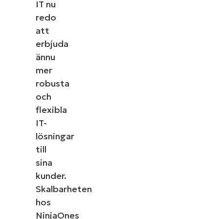
IT nu
redo
att
erbjuda
ännu
mer
robusta
och
flexibla
IT-
lösningar
till
sina
kunder.
Skalbarheten
hos
NinjaOnes