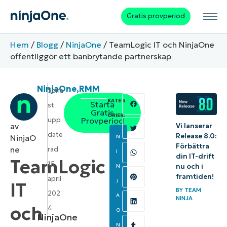
Gratis provperiod
Hem
/
Blogg
/
NinjaOne
/
TeamLogic IT och NinjaOne
offentliggör ett banbrytande partnerskap
NinjaOne
,
RMM
Sena
KATEG
Starta
st
Gratis
ORIER:
upp
Provperiod
av
Vi lanserar
date
Release 8.0:
NinjaO
N
Förbättra
ne
rad
I
din IT-drift
TeamLogic
15
nu och i
N
framtiden!
april
J
IT
BY
TEAM
202
A
NINJA
och
4
O
NinjaOne
N