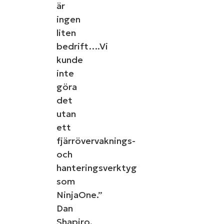
är
ingen
liten
bedrift….Vi
kunde
inte
göra
det
utan
ett
fjärrövervaknings-
och
hanteringsverktyg
som
NinjaOne.”
Dan
Shapiro,