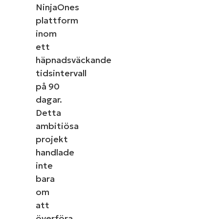
NinjaOnes
plattform
inom
ett
Starta en gratis provperiod med den
häpnadsväckande
ledande plattformen för IT
tidsintervall
Management enligt G2​
på 90
Det behövs inget kreditkort, full åtkomst till alla
dagar.
funktioner.
Detta
First
and
ambitiösa
last
name*
projekt
Business
email*
handlade
inte
Phone
bara
number*
om
Country
att
överföra