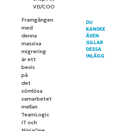
VD/COO
Framgången
DU
med
KANSKE
denna
ÄVEN
GILLAR
massiva
DESSA
migrering
INLÄGG
är ett
bevis
på
det
sömlösa
samarbetet
mellan
TeamLogic
IT och
NinjaOne.