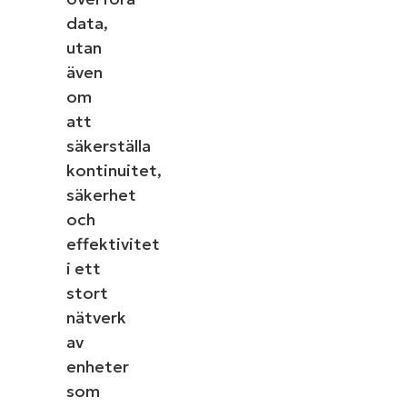
data,
Company
name*
utan
även
om
att
Se NinjaOne in action
säkerställa
kontinuitet,
Bläddra bland våra on-demand-demonstrationer
säkerhet
för att se hur NinjaOne förenklar IT-uppgifter som
och
hantering av enheter, patchning, MDM,
effektivitet
ärendehantering och mycket mer.
i ett
stort
Utforska demos
nätverk
av
enheter
som