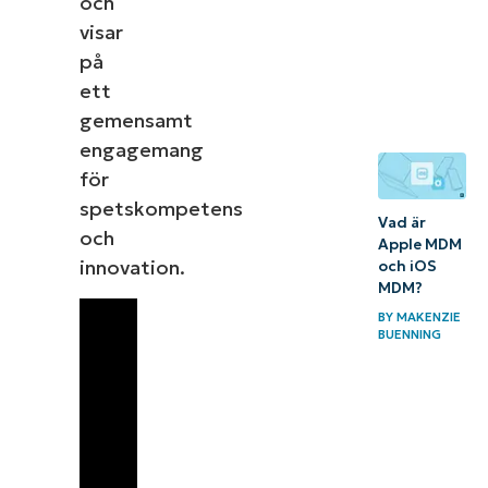
och
visar
på
ett
gemensamt
engagemang
för
spetskompetens
Vad är
och
Apple MDM
innovation.
och iOS
MDM?
BY
MAKENZIE
BUENNING