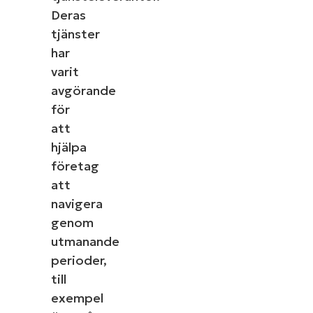
Deras
tjänster
har
varit
avgörande
för
att
hjälpa
företag
att
navigera
genom
utmanande
perioder,
till
exempel