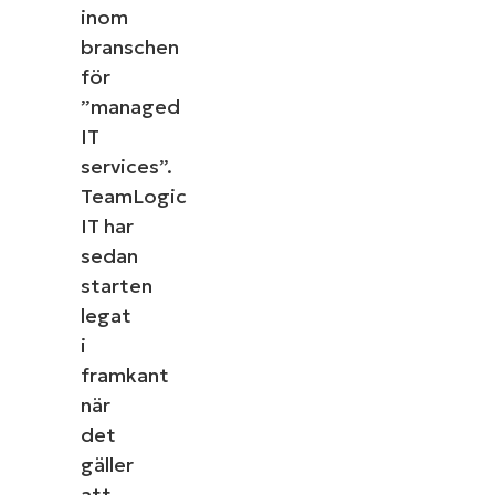
inom
branschen
för
”managed
IT
services”.
TeamLogic
IT har
sedan
starten
legat
i
framkant
när
det
gäller
att