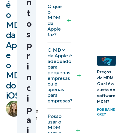
n
é
A
O que
t
o
o
mudança
MDM
o
para o
MDM
da
Apple
trabalho
s
da
faz?
remoto e
Apple
p
seu
O MDM
e
r
da Apple é
efeito no
adequado
o
i
MDM
para
Preços
pequenas
MDM
n
empresas
de MDM:
Por que o
do
ou é
Qual é o
c
MDM é
apenas
custo do
iOS?
para
essencial
software
i
empresas?
MDM?
by
para as
p
POR
RAINE
Makenzie
empresas
GREY
Posso
Buenning
,
a
modernas?
usar o
IT
MDM
i
Editorial
sem o