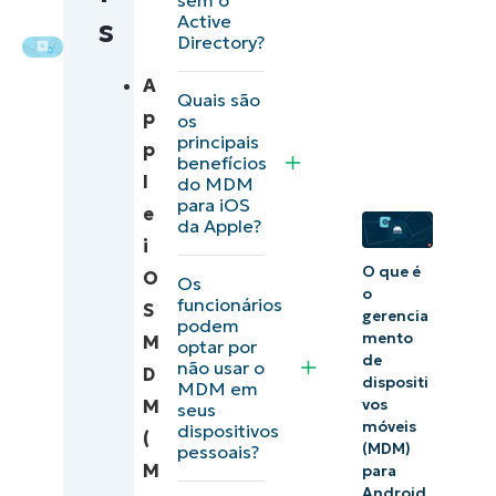
Como
Expert
Active
s
funcionam
Directory?
o MDM da
A
Quais são
Apple e o
p
os
MDM do
principais
p
benefícios
iOS?
l
do MDM
para iOS
e
13
da Apple?
i
Principais
O que é
O
benefícios
Os
o
funcionários
S
das
gerencia
podem
mento
M
soluções
optar por
de
não usar o
D
MDM da
dispositi
MDM em
M
vos
seus
Apple
móveis
dispositivos
(
(MDM)
pessoais?
7 Práticas
M
para
recomendadas
Android