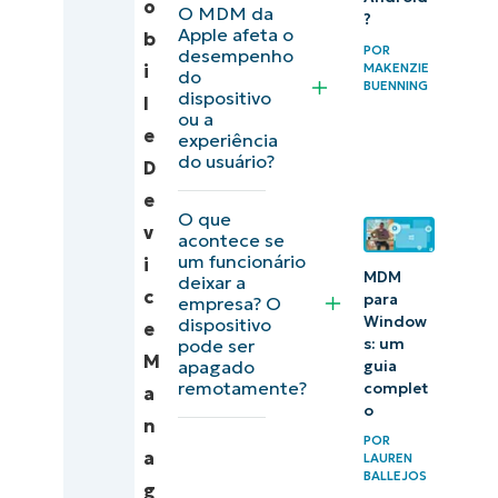
o
O MDM da
?
para o
Apple afeta o
b
POR
desempenho
gerenciamento
MAKENZIE
i
do
BUENNING
de soluções
dispositivo
l
ou a
MDM da Apple
e
experiência
do usuário?
D
Solução
e
de
O que
v
acontece se
problemas
um funcionário
i
comuns
MDM
deixar a
c
para
empresa? O
nas
Window
dispositivo
e
soluções
s: um
pode ser
M
apagado
guia
MDM da
remotamente?
complet
a
Apple
o
n
POR
O
a
LAUREN
BALLEJOS
gerenciamento
g