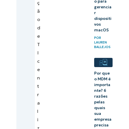
o para
de
ç
gerencia
MDM
ã
r
dispositi
o
vos
d
macOS
e
POR
LAUREN
T
BALLEJOS
I
c
e
Por que
n
o MDM é
importa
t
nte? 6
r
razões
pelas
a
quais
l
sua
i
empresa
precisa
z