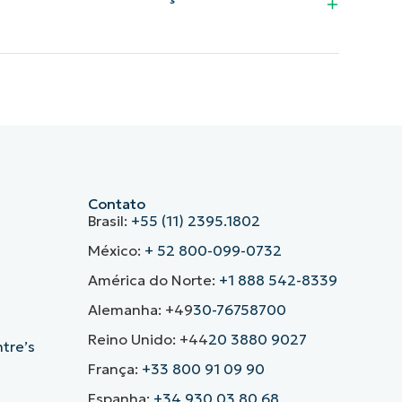
Contato
Brasil:
+55 (11) 2395.1802
México:
+ 52 800-099-0732
América do Norte:
+1 888 542-8339
Alemanha: +49
30-76758700
Reino Unido: +44
20 3880 9027
ntre’s
França:
+33 800 91 09 90
Espanha:
+34 930 03 80 68