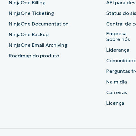
NinjaOne Billing
API para de
NinjaOne Ticketing
Status do s
NinjaOne Documentation
Central de c
Empresa
NinjaOne Backup
Sobre nós
NinjaOne Email Archiving
Liderança
Roadmap do produto
Comunidad
Perguntas f
Na mídia
Carreiras
Licença