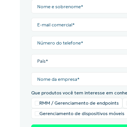
Nome
e
sobrenome*
cionalidade,
Desde que firmamos
FALE COM NOSSO TIME DE VENDAS
E-
FALE COM NOSSO TIME DE VE
mail
PRODUTO
PLATAFORMA
ches é muito
NinjaOne, os relató
comercial*
Número
omatizar, e
de patches têm at
do
telefone*
mais, semana após 
País*
incrível.”
 DE TI,
Nome
STE HAWKINS
, DIRETOR GLOB
da
empresa*
ESG
Que produtos você tem interesse em conh
RMM / Gerenciamento de endpoints
Gerenciamento de dispositivos móveis