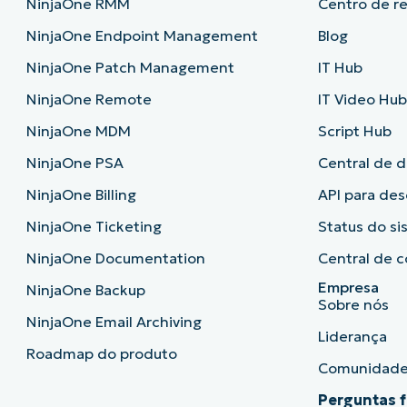
NinjaOne RMM
Centro de r
NinjaOne Endpoint Management
Blog
NinjaOne Patch Management
IT Hub
NinjaOne Remote
IT Video Hu
NinjaOne MDM
Script Hub
NinjaOne PSA
Central de 
NinjaOne Billing
API para de
NinjaOne Ticketing
Status do s
NinjaOne Documentation
Central de c
Empresa
NinjaOne Backup
Sobre nós
NinjaOne Email Archiving
Liderança
Roadmap do produto
Comunidad
Perguntas 