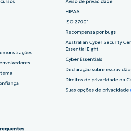
ecursos
Aviso de privacidade
HIPAA
ISO 27001
b
Recompensa por bugs
Australian Cyber Security Ce
Essential Eight
demonstrações
Cyber Essentials
senvolvedores
Declaração sobre escravidã
istema
Direitos de privacidade da Ca
onfiança
Suas opções de privacidade
e
frequentes