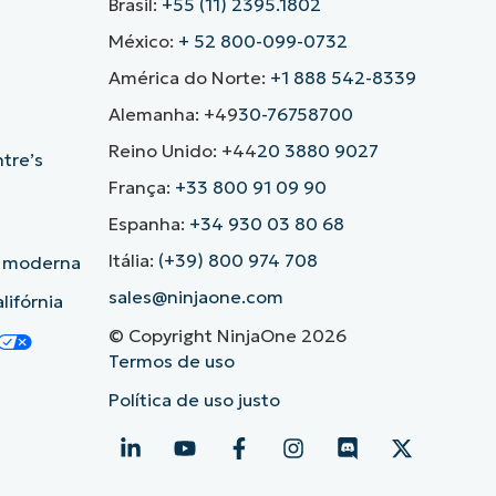
Brasil:
+55 (11) 2395.1802
México:
+ 52 800-099-0732
América do Norte:
+1 888 542-8339
Alemanha: +49
30-76758700
Reino Unido: +44
20 3880 9027
ntre’s
França:
+33 800 91 09 90
Espanha:
+34 930 03 80 68
Itália:
(+39) 800 974 708
o moderna
sales@ninjaone.com
lifórnia
© Copyright NinjaOne 2026
Termos de uso
Política de uso justo