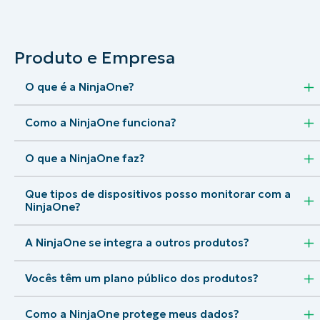
FALE COM NOSSO TIME DE VENDAS
FALE COM NOSSO TIME DE VE
Produto e Empresa
PRODUTO
PLATAFORMA
O que é a NinjaOne?
Como a NinjaOne funciona?
O que a NinjaOne faz?
Que tipos de dispositivos posso monitorar com a
NinjaOne?
A NinjaOne se integra a outros produtos?
Vocês têm um plano público dos produtos?
Como a NinjaOne protege meus dados?