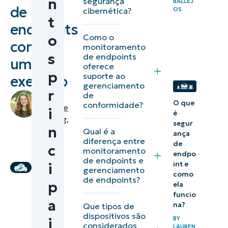
n
segurança
BALLEJ
O que é
de
cibernética?
OS
t
monitoramento
endpoints
o
Como o
de endpoints?
com
monitoramento
s
de endpoints
um
Por que
oferece
p
você deve
suporte ao
exemplo
gerenciamento
se
r
de
by
O que
conformidade?
preocupar
Makenzie
i
é
Buenning
,
com a
segur
n
IT
Qual é a
segurança
ança
diferença entre
Editorial
de
c
de
monitoramento
Expert
endpo
de endpoints e
endpoints
int e
i
gerenciamento
como
de endpoints?
p
ela
3 benefícios do
funcio
monitoramento
a
na?
Que tipos de
dispositivos são
de endpoints
BY
i
considerados
LAUREN