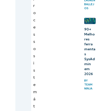
LAUREN
BALLEJ
r
OS
o
c
e
90+
s
Melho
res
s
ferra
o
menta
s
s
SysAd
i
min
em
s
2026
t
BY
e
TEAM
NINJA
m
á
t