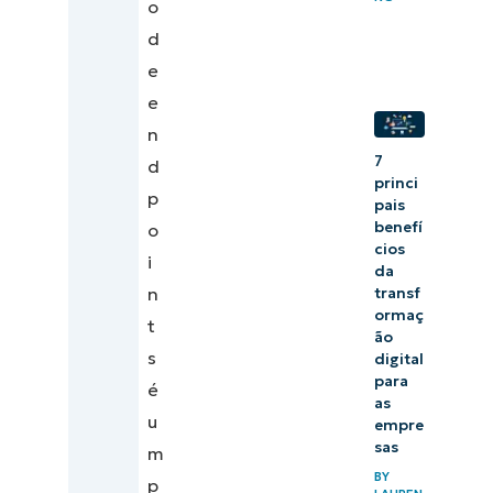
o
d
e
e
n
7
d
princi
p
pais
benefí
o
cios
i
da
n
transf
ormaç
t
ão
s
digital
para
é
as
u
empre
sas
m
BY
p