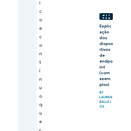
i
c
o
Explic
e
ação
c
dos
dispos
o
itivos
n
de
endpo
t
int
í
(com
n
exem
plos)
u
BY
o
LAUREN
BALLEJ
q
OS
u
e
r