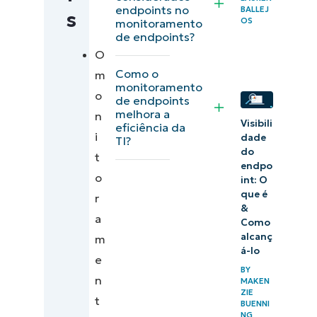
endpoints no
BALLEJ
s
3 desafios do
OS
monitoramento
monitoramento
de endpoints?
O
de endpoints
Como o
m
monitoramento
Como
o
de endpoints
encontrar uma
melhora a
n
Visibili
eficiência da
solução de
i
dade
TI?
monitoramento
do
t
endpo
de endpoints
o
int: O
que é
r
Comece a
&
a
Como
monitorar
alcanç
m
seus
á-lo
e
endpoints
BY
n
MAKEN
com o
ZIE
t
BUENNI
NinjaOne
NG