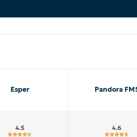
EKIJKEN
EN
EKIJKEN
PRODUCT ROADMAP
PLATFORM
Esper
Pandora FM
4.5
4.6