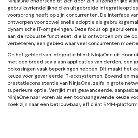
NinjaOne onderscheidt zich door zijn uitzonderlijke kl
gebruiksvriendelijkheid en uitgebreide integratieoptie
voorsprong heeft op zijn concurrenten. De interface van
ontworpen voor zowel snelle adoptie als gebruiksgemak,
dynamische IT-omgevingen. Deze focus op gebruikerse
aan de robuuste functieset, die is ontworpen om de ope
verbeteren, een gebied waar veel concurrenten moeit
Op het gebied van integratie blinkt NinjaOne uit door u
met een breed scala aan applicaties van derden, een
oplossingen vaak beperkingen hebben. Dit maakt het e
keuze voor gevarieerde IT-ecosystemen. Bovendien ma
prestatieconsistentie van NinjaOne, zelfs in grote netw
superieure optie. Verrijkt met geavanceerde, aanpasba
NinjaOne naar voren als een toonaangevende keuze voor
zoek zijn naar een betrouwbaar, efficiënt RMM-platform