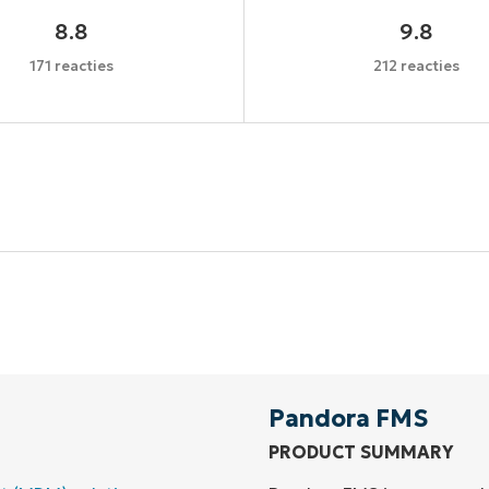
8.8
9.8
171 reacties
212 reacties
Begin uw proefperiode van 14 dagen
een creditcard nodig, volledige toegang tot alle functi
First
and
last
name*
Business
email*
Pandora FMS
PRODUCT SUMMARY
Phone
number*