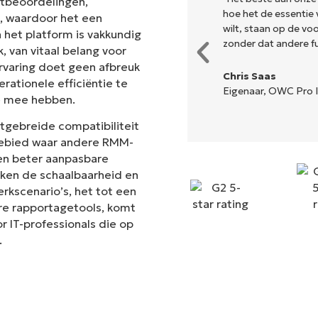
antbeoordelingen,
hoe het de essentie 
s, waardoor het een
wilt, staan op de v
 het platform is vakkundig
zonder dat andere fun
 van vitaal belang voor
rvaring doet geen afbreuk
Chris Saas
rationele efficiëntie te
Eigenaar, OWC Pro I
e mee hebben.
itgebreide compatibiliteit
 gebied waar andere RMM-
en beter aanpasbare
ken de schaalbaarheid en
erkscenario’s, het tot een
re rapportagetools, komt
 IT-professionals die op
.