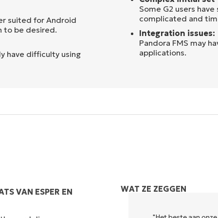
Some G2 users have s
complicated and tim
r suited for Android
h to be desired.
Integration issues:
Pandora FMS may have
applications.
 have difficulty using
WAT ZE ZEGGEN
ATS VAN ESPER EN
"Het beste aan onze