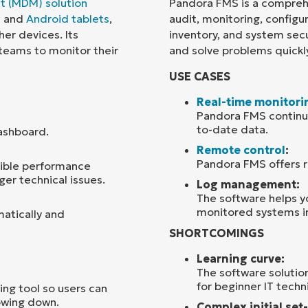
t (MDM) solution
Pandora FMS is a compreh
S
and
Android tablets
,
audit, monitoring, config
Land
er devices. Its
inventory, and system secur
 teams to monitor their
and solve problems quickly
Company
USE CASES
name*
Real-time monitori
Pandora FMS continuou
to-date data.
ashboard.
Remote control
:
Pandora FMS offers r
ssible performance
er technical issues.
Log management:
The software helps yo
monitored systems in 
matically and
SHORTCOMINGS
Learning curve:
The software solution
for beginner IT techn
ing tool so users can
owing down.
Complex initial set