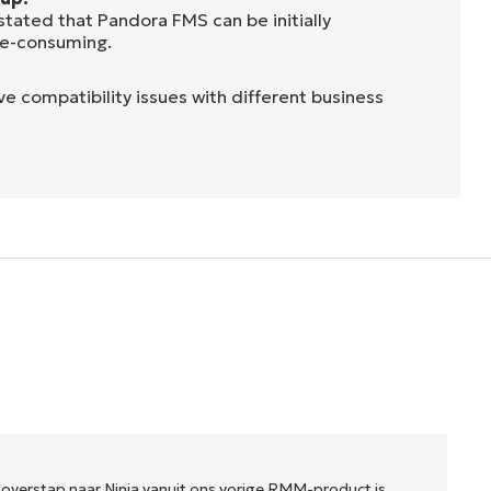
tated that Pandora FMS can be initially
e-consuming.
 compatibility issues with different business
 overstap naar Ninja vanuit ons vorige RMM-product is