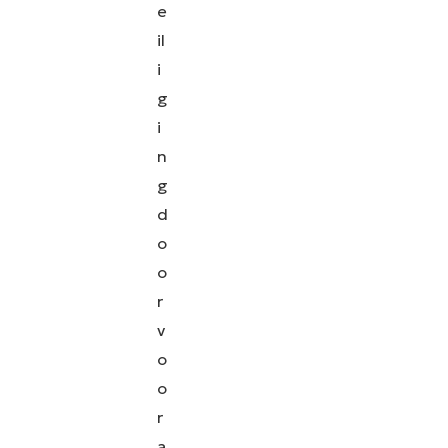
e
il
i
g
i
n
g
d
o
o
r
v
o
o
r
a