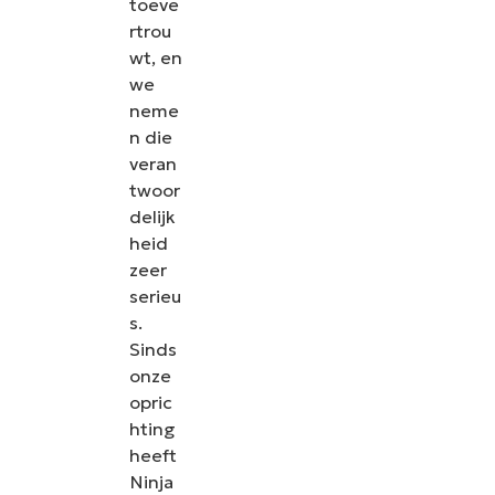
toeve
rtrou
wt, en
we
neme
n die
veran
twoor
delijk
heid
zeer
serieu
s.
Sinds
onze
opric
hting
heeft
Ninja