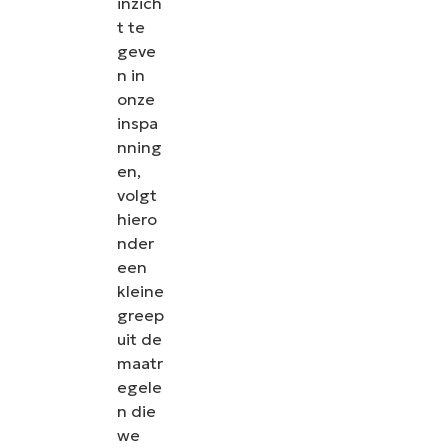
inzich
t te
geve
n in
onze
inspa
nning
en,
volgt
hiero
nder
een
kleine
greep
uit de
maatr
egele
n die
we