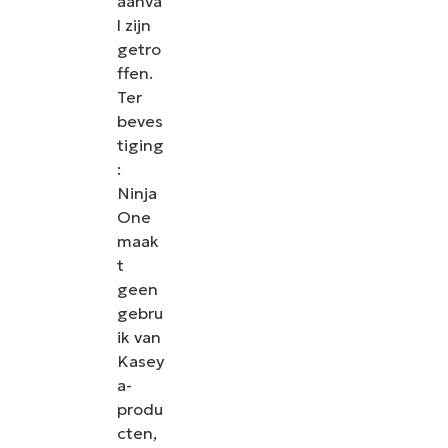
aanva
l zijn
getro
ffen.
Ter
beves
tiging
:
Ninja
One
maak
t
geen
gebru
ik van
Kasey
a-
produ
cten,