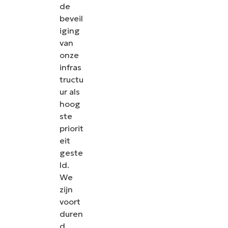
de
beveil
iging
van
onze
infras
tructu
ur als
hoog
ste
priorit
eit
geste
ld.
We
zijn
voort
duren
d