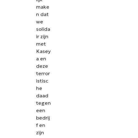
make
n dat
we
solida
ir zijn
met
Kasey
a en
deze
terror
istisc
he
daad
tegen
een
bedrij
f en
zijn