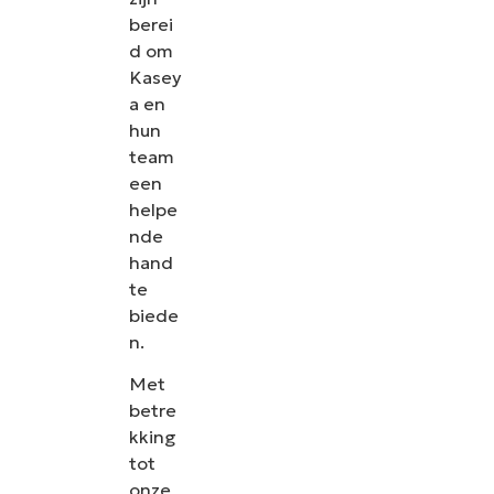
berei
d om
Kasey
a en
hun
team
een
helpe
nde
hand
te
biede
n.
Met
betre
kking
tot
onze