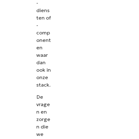
-
diens
ten of
-
comp
onent
en
waar
dan
ook in
onze
stack.
De
vrage
n en
zorge
n die
we