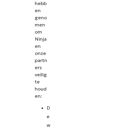
hebb
en
geno
men
om
Ninja
en
onze
partn
ers
veilig
te
houd
en:
D
e
w