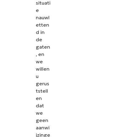
situati
e
nauwl
etten
d in
de
gaten
, en
we
willen
u
gerus
tstell
en
dat
we
geen
aanwi
jzinge