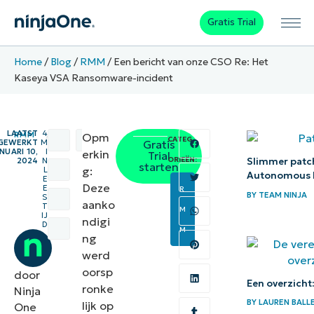
Gratis Trial
Home
/
Blog
/
RMM
/
Een bericht van onze CSO Re: Het
Kaseya VSA Ransomware-incident
LAATST
4
RMM
Opm
/
/
CATEG
JGEWERKT
M
Gratis
NUARI 10,
I
erkin
Trial
ORIEËN:
Slimmer patch
2024
N
starten
g:
L
Autonomous P
E
Deze
E
R
BY
TEAM NINJA
S
aanko
T
M
IJ
ndigi
D
M
ng
werd
oorsp
door
Een overzicht
ronke
Ninja
BY
LAUREN BALL
lijk op
One