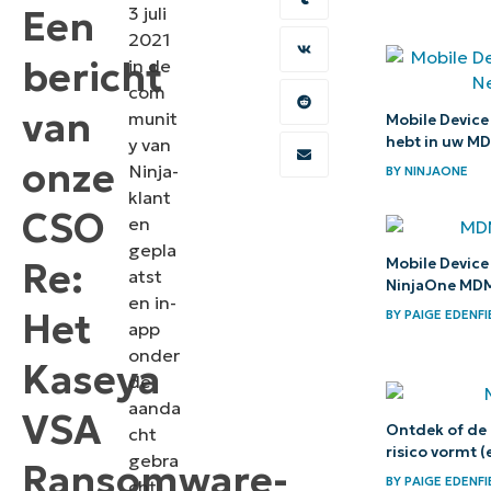
Een
3 juli
2021
bericht
in de
com
van
munit
Mobile Device
hebt in uw M
y van
onze
Ninja-
BY
NINJAONE
klant
CSO
en
gepla
Mobile Devic
Re:
atst
NinjaOne MD
en in-
Het
BY
PAIGE EDENFI
app
onder
Kaseya
de
aanda
VSA
Ontdek of de 
cht
risico vormt (
gebra
Ransomware-
BY
PAIGE EDENFI
cht.