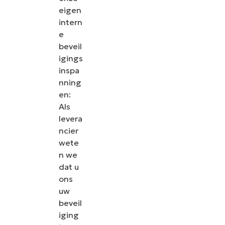
eigen
intern
e
beveil
igings
inspa
nning
en:
Als
levera
ncier
wete
n we
dat u
ons
uw
beveil
iging