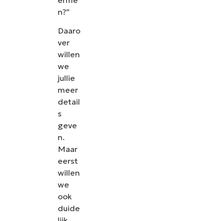
n?”
Daaro
ver
willen
we
jullie
meer
detail
s
geve
n.
Maar
eerst
willen
we
ook
duide
lijk