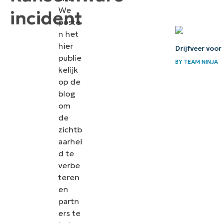
We
incident
poste
n het
hier
Drijfveer voo
publie
BY
TEAM NINJA
kelijk
op de
blog
om
de
zichtb
aarhei
d te
verbe
teren
en
partn
ers te