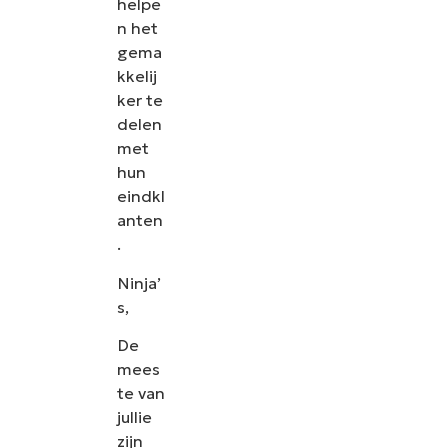
helpe
n het
gema
kkelij
ker te
delen
met
hun
eindkl
anten
.
Ninja’
s,
De
mees
te van
jullie
zijn