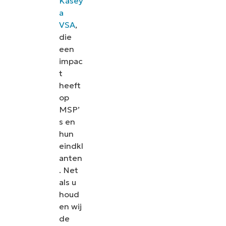
Kasey
a
VSA
,
die
een
impac
t
heeft
op
MSP’
s en
hun
eindkl
anten
. Net
als u
houd
en wij
de