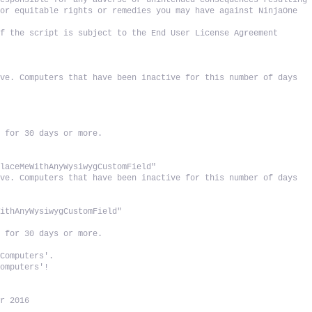
esponsible for any adverse or unintended consequences resulting 
or equitable rights or remedies you may have against NinjaOne 
f the script is subject to the End User License Agreement 
ve. Computers that have been inactive for this number of days 
e for 30 days or more.
placeMeWithAnyWysiwygCustomField"
ve. Computers that have been inactive for this number of days 
WithAnyWysiwygCustomField"
e for 30 days or more.
 Computers'.
Computers'!
er 2016