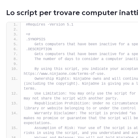
Lo script per trovare computer inatti
#Requires -Version 5.1
<#
.SYNOPSIS
    Gets computers that have been inactive for a sp
.DESCRIPTION
    Gets computers that have been inactive for a sp
    The number of days to consider a computer inact
    By using this script, you indicate your acceptan
https://www.ninjaone.com/terms-of-use.
    Ownership Rights: NinjaOne owns and will continu
(including the copyright). NinjaOne is giving you a l
terms. 
    Use Limitation: You may only use the script for 
may not share the script with another party. 
    Republication Prohibition: Under no circumstance
library or website belonging to or under the control
    Warranty Disclaimer: The script is provided “as 
makes no promise or guarantee that the script will be
expectations. 
    Assumption of Risk: Your use of the script is at
risks in using the script, and you understand and as