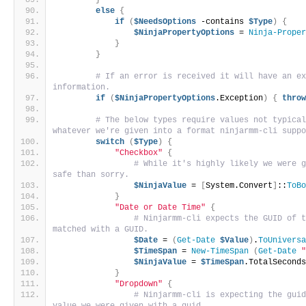
}
else
{
if
(
$NeedsOptions
 -contains 
$Type
)
{
$NinjaPropertyOptions
 = 
Ninja-Prope
}
}
# If an error is received it will have an ex
information.
if
(
$NinjaPropertyOptions
.Exception
)
{
thro
# The below types require values not typical
whatever we're given into a format ninjarmm-cli supp
switch
(
$Type
)
{
"Checkbox"
{
# While it's highly likely we were g
safe than sorry.
$NinjaValue
 = 
[
System.Convert
]
::
ToB
}
"Date or Date Time"
{
# Ninjarmm-cli expects the GUID of t
matched with a GUID.
$Date
 = 
(
Get-Date
$Value
)
.
ToUnivers
$TimeSpan
 = 
New-TimeSpan
(
Get-Date
$NinjaValue
 = 
$TimeSpan
.TotalSecond
}
"Dropdown"
{
# Ninjarmm-cli is expecting the guid