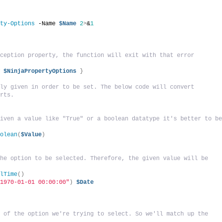
rty-Options
 -Name 
$Name
2
>
&
1
ception property, the function will exit with that error 
w
$NinjaPropertyOptions
}
ly given in order to be set. The below code will convert 
orts.
iven a value like "True" or a boolean datatype it's better to be
oolean
(
$Value
)
he option to be selected. Therefore, the given value will be 
alTime
()
"1970-01-01 00:00:00"
)
$Date
s
 of the option we're trying to select. So we'll match up the 