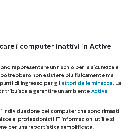
UARDA UNA DEMO
UARDA UNA DEMO
 UNA DEMO
UARDA UNA DEMO
ROADMAP DEI PRODOTTI
are i computer inattivi in Active
no rappresentare un rischio per la sicurezza e
e potrebbero non esistere più fisicamente ma
punti di ingresso per gli
attori delle minacce
. La
 contribuisce a garantire un ambiente
Active
di individuazione dei computer che sono rimasti
sce ai professionisti IT informazioni utili e si
One per una reportistica semplificata.