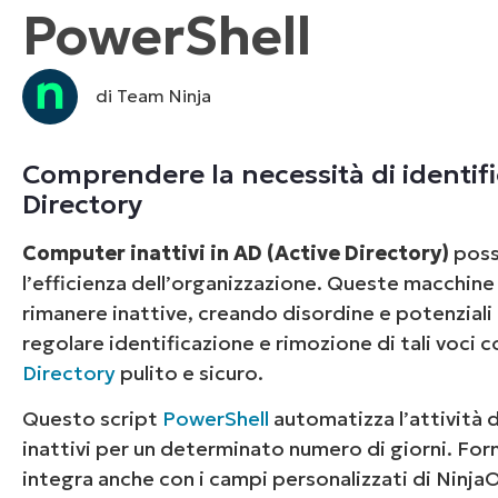
PowerShell
CONTATTO COMMERCIALE
G
CONTATTO COMMERCIALE
G
CONTATTO COMMERCIALE
CONTATTO COMMERCIALE
GUARDA
G
PIATTAFORMA
di Team Ninja
Comprendere la necessità di identific
Directory
Computer inattivi in AD (Active Directory)
posso
l’efficienza dell’organizzazione. Queste macchin
rimanere inattive, creando disordine e potenziali 
regolare identificazione e rimozione di tali voci
Directory
pulito e sicuro.
Questo script
PowerShell
automatizza l’attività 
inattivi per un determinato numero di giorni. Forni
integra anche con i campi personalizzati di Ninja