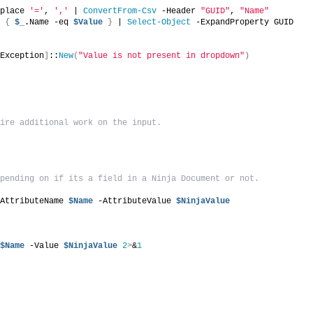
eplace 
'='
, 
','
 | 
ConvertFrom-Csv
 -Header 
"GUID"
, 
"Name"
t
{
$_
.Name -eq 
$Value
}
 | 
Select-Object
 -ExpandProperty GUID
eException
]
::
New
(
"Value is not present in dropdown"
)
uire additional work on the input.
epending on if its a field in a Ninja Document or not.
-AttributeName 
$Name
 -AttributeValue 
$NinjaValue
 
$Name
 -Value 
$NinjaValue
2
>
&
1