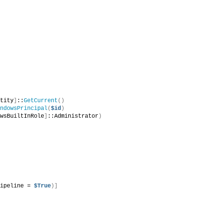
ntity
]
::
GetCurrent
()
indowsPrincipal
(
$id
)
owsBuiltInRole
]
::Administrator
)
Pipeline = 
$True
)]