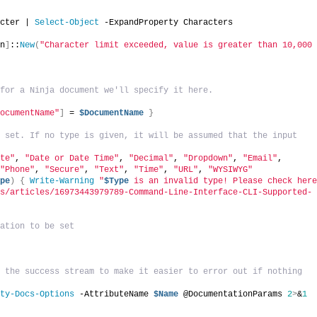
acter | 
Select-Object
 -ExpandProperty Characters
on
]
::
New
(
"Character limit exceeded, value is greater than 10,000 
 for a Ninja document we'll specify it here.
DocumentName"
]
 = 
$DocumentName
}
 set. If no type is given, it will be assumed that the input 
ate"
, 
"Date or Date Time"
, 
"Decimal"
, 
"Dropdown"
, 
"Email"
, 
 
"Phone"
, 
"Secure"
, 
"Text"
, 
"Time"
, 
"URL"
, 
"WYSIWYG"
ype
)
{
Write-Warning
"
$Type
 is an invalid type! Please check here
us/articles/16973443979789-Command-Line-Interface-CLI-Supported-
mation to be set
 the success stream to make it easier to error out if nothing 
rty-Docs-Options
 -AttributeName 
$Name
 @DocumentationParams 
2
>
&
1