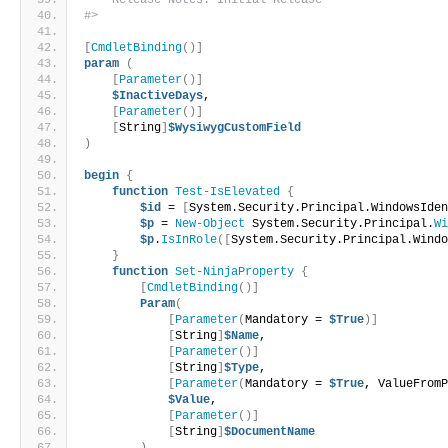
    Release Notes: Initial Release
#>
[
CmdletBinding
()]
param
(
[
Parameter
()]
$InactiveDays
,
[
Parameter
()]
[
String
]
$WysiwygCustomField
)
begin
{
function
Test-IsElevated
{
$id
 = 
[
System.Security.Principal.WindowsIde
$p
 = 
New-Object
 System.Security.Principal.
W
$p
.
IsInRole
([
System.Security.Principal.Wind
}
function
Set-NinjaProperty
{
[
CmdletBinding
()]
Param
(
[
Parameter
(
Mandatory = 
$True
)]
[
String
]
$Name
,
[
Parameter
()]
[
String
]
$Type
,
[
Parameter
(
Mandatory = 
$True
, ValueFrom
$Value
,
[
Parameter
()]
[
String
]
$DocumentName