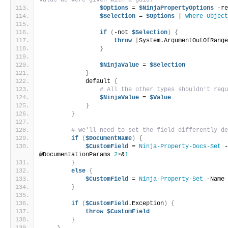
value we were given with a guid.
$Options
 = 
$NinjaPropertyOptions
 -r
$Selection
 = 
$Options
 | 
Where-Objec
if
(
-not 
$Selection
)
{
throw
[
System.ArgumentOutOfRang
}
$NinjaValue
 = 
$Selection
}
            default 
{
# All the other types shouldn't req
$NinjaValue
 = 
$Value
}
}
# We'll need to set the field differently d
if
(
$DocumentName
)
{
$CustomField
 = 
Ninja-Property-Docs-Set
 
@DocumentationParams 
2
>
&
1
}
else
{
$CustomField
 = 
Ninja-Property-Set
 -Name
}
if
(
$CustomField
.Exception
)
{
throw
$CustomField
}