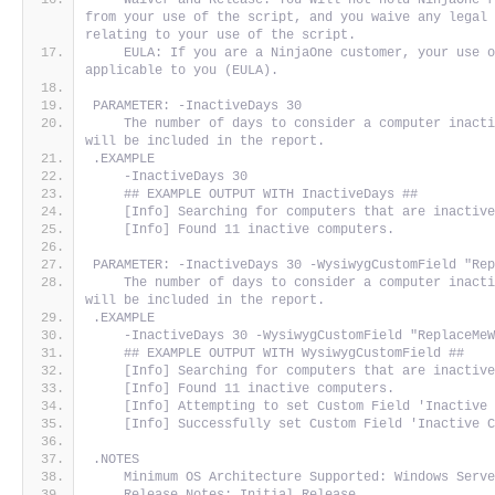
    Waiver and Release: You will not hold NinjaOne r
from your use of the script, and you waive any legal 
relating to your use of the script. 
    EULA: If you are a NinjaOne customer, your use o
applicable to you (EULA).
PARAMETER: -InactiveDays 30
    The number of days to consider a computer inacti
will be included in the report.
.EXAMPLE
    -InactiveDays 30
    ## EXAMPLE OUTPUT WITH InactiveDays ##
    [Info] Searching for computers that are inactiv
    [Info] Found 11 inactive computers.
PARAMETER: -InactiveDays 30 -WysiwygCustomField "Re
    The number of days to consider a computer inacti
will be included in the report.
.EXAMPLE
    -InactiveDays 30 -WysiwygCustomField "ReplaceMe
    ## EXAMPLE OUTPUT WITH WysiwygCustomField ##
    [Info] Searching for computers that are inactiv
    [Info] Found 11 inactive computers.
    [Info] Attempting to set Custom Field 'Inactive
    [Info] Successfully set Custom Field 'Inactive 
.NOTES
    Minimum OS Architecture Supported: Windows Serv