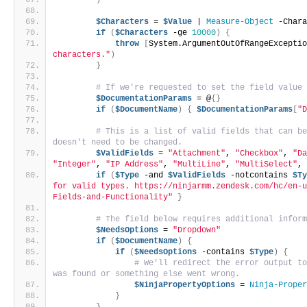
)
$Characters
 = 
$Value
 | 
Measure-Object
 -Char
if
(
$Characters
 -ge 
10000
)
{
throw
[
System.ArgumentOutOfRangeExcepti
characters."
)
}
# If we're requested to set the field value
$DocumentationParams
 = @
{}
if
(
$DocumentName
)
{
$DocumentationParams
[
"
# This is a list of valid fields that can be
doesn't need to be changed.
$ValidFields
 = 
"Attachment"
, 
"Checkbox"
, 
"D
"Integer"
, 
"IP Address"
, 
"MultiLine"
, 
"MultiSelect"
,
if
(
$Type
 -and 
$ValidFields
 -notcontains 
$T
for valid types. https://ninjarmm.zendesk.com/hc/en-
Fields-and-Functionality"
}
# The field below requires additional infor
$NeedsOptions
 = 
"Dropdown"
if
(
$DocumentName
)
{
if
(
$NeedsOptions
 -contains 
$Type
)
{
# We'll redirect the error output to
was found or something else went wrong.
$NinjaPropertyOptions
 = 
Ninja-Prope
}