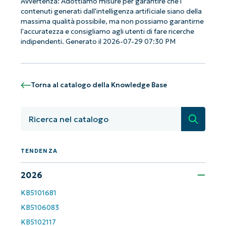
Avvertenza: Adottiamo misure per garantire che i
contenuti generati dall'intelligenza artificiale siano della
massima qualità possibile, ma non possiamo garantirne
l'accuratezza e consigliamo agli utenti di fare ricerche
indipendenti. Generato il 2026-07-29 07:30 PM
Torna al catalogo della Knowledge Base
Ricerca
Iniziate con le analisi KB guidate
TENDENZA
dall'AI di NinjaOne!
2026
Non è richiesta alcuna carta di credito e si ha
accesso completo a tutte le funzionalità.
KB5101681
First
and
KB5106083
last
name*
KB5102117