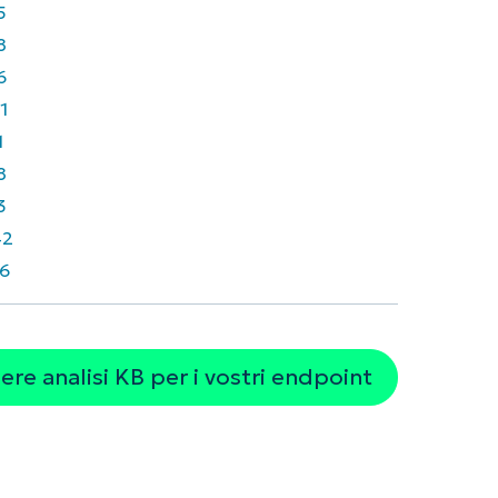
5
8
6
1
1
8
3
42
6
re analisi KB per i vostri endpoint