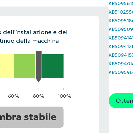
KB509561
UARDA UNA DEMO
UARDA UNA DEMO
KB510255
 UNA DEMO
UARDA UNA DEMO
ROADMAP DEI PRODOTTI
KB509518
KB509509
 dell'installazione e del
KB509414
inuo della macchina
KB509412
KB509415
KB50940
KB509596
60%
80%
100%
Ottene
mbra stabile