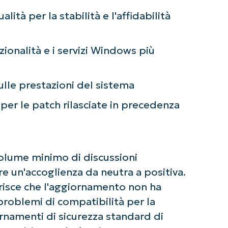
 alcuna carta di credito e si ha accesso completo a tutte 
First
tà per la stabilità e l'affidabilità
and
last
name*
Business
zionalità e i servizi Windows più
email*
Phone
sulle prestazioni del sistema
number*
per le patch rilasciate in precedenza
Paese
Company
name*
volume minimo di discussioni
 un'accoglienza da neutra a positiva.
risce che l'aggiornamento non ha
problemi di compatibilità per la
ornamenti di sicurezza standard di