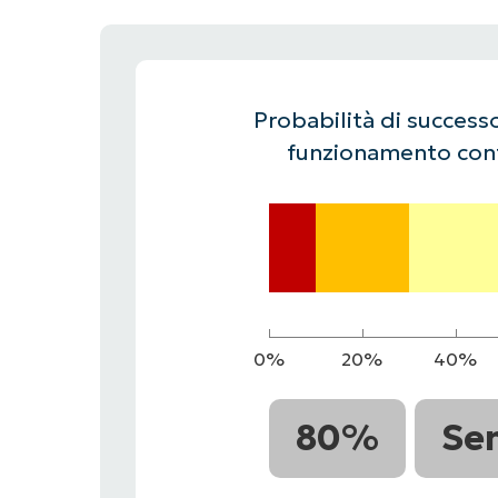
CONTATTO COMMERCIALE
G
CONTATTO COMMERCIALE
G
CONTATTO COMMERCIALE
CONTATTO COMMERCIALE
GUARDA
G
PIATTAFORMA
Probabilità di successo
funzionamento cont
0%
20%
40%
80%
Se