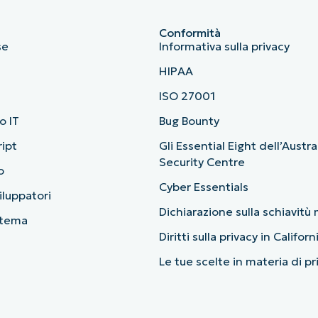
Conformità
se
Informativa sulla privacy
HIPAA
ISO 27001
o IT
Bug Bounty
ript
Gli Essential Eight dell’Austr
Security Centre
o
Cyber Essentials
viluppatori
Dichiarazione sulla schiavit
stema
Diritti sulla privacy in Californ
Le tue scelte in materia di p