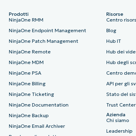
Prodotti
Risorse
NinjaOne RMM
Centro risor
NinjaOne Endpoint Management
Blog
NinjaOne Patch Management
Hub IT
NinjaOne Remote
Hub dei vide
NinjaOne MDM
Hub degli sc
NinjaOne PSA
Centro dem
NinjaOne Billing
API per gli s
NinjaOne Ticketing
Stato del si
NinjaOne Documentation
Trust Center
Azienda
NinjaOne Backup
Chi siamo
NinjaOne Email Archiver
Leadership