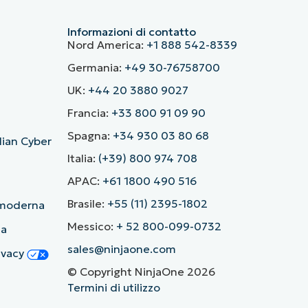
Informazioni di contatto
Nord America:
+1 888 542-8339
Germania:
+49 30-76758700
UK:
+44 20 3880 9027
Francia:
+33 800 91 09 90
Spagna:
+34 930 03 80 68
alian Cyber
Italia:
(+39) 800 974 708
APAC:
+61 1800 490 516
Brasile:
+55 (11) 2395-1802
ù moderna
Messico:
+ 52 800-099-0732
ia
sales@ninjaone.com
rivacy
© Copyright NinjaOne 2026
Termini di utilizzo