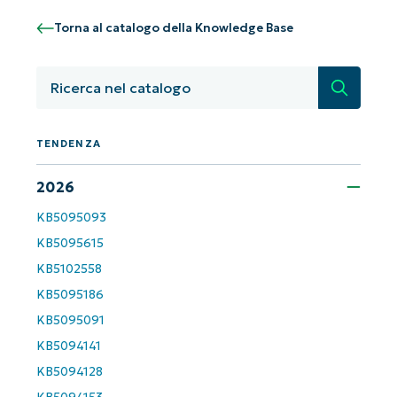
Iniziate con le analisi KB guidate
dall'AI di NinjaOne!
Torna al catalogo della Knowledge Base
Non è richiesta alcuna carta di credito e si ha
accesso completo a tutte le funzionalità.
Ricerca
First
and
last
name*
Business
TENDENZA
email*
2026
Phone
number*
KB5095093
KB5095615
Paese
KB5102558
KB5095186
Company
name*
KB5095091
KB5094141
KB5094128